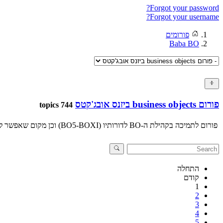
Forgot your password?
Forgot your username?
פורומים
Baba BO
פורום business objects ביזנס אובג'קטס
744 topics
פורום לתמיכה בקהילת ה-BO לדורותיו (BO5-BOXI) וכן מקום שאפשר להוריד,לקרוא ולבצע step by step פתרונות למגוון רחב של בעיות... הפורום מנוהל על ידי יואב לננטר
התחלה
קודם
1
2
3
4
5