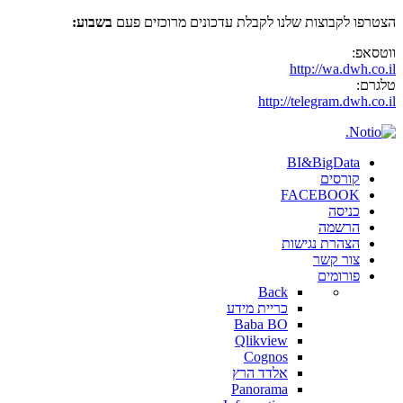
הצטרפו לקבוצות שלנו לקבלת עדכונים מרוכזים פעם
בשבוע:
ווטסאפ:
http://wa.dwh.co.il
טלגרם:
http://telegram.dwh.co.il
BI&BigData
קורסים
FACEBOOK
כניסה
הרשמה
הצהרת נגישות
צור קשר
פורומים
Back
כריית מידע
Baba BO
Qlikview
Cognos
אלדד הרץ
Panorama