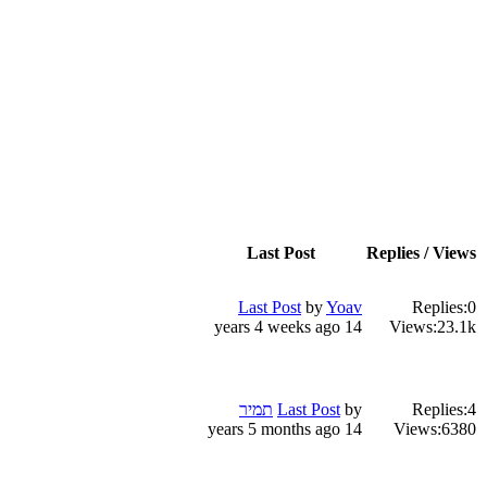
Last Post
Replies / Views
Last Post
by
Yoav
Replies:
0
14 years 4 weeks ago
Views:
23.1k
4
Replies:
by
Last Post
תמיר
14 years 5 months ago
Views:
6380