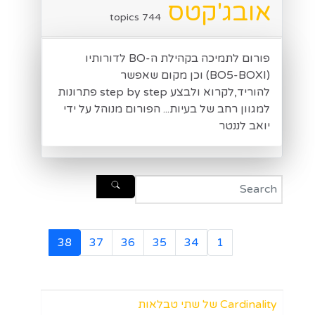
אובג'קטס
744 topics
פורום לתמיכה בקהילת ה-BO לדורותיו
(BO5-BOXI) וכן מקום שאפשר
להוריד,לקרוא ולבצע step by step פתרונות
למגוון רחב של בעיות... הפורום מנוהל על ידי
יואב לננטר
38
37
36
35
34
1
Cardinality של שתי טבלאות