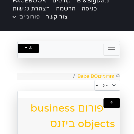
BI&BigData
קורסים
FACEBOOK
כניסה
הרשמה
הצהרת נגישות
צור קשר
פורומים
פורומים
Baba BO
פורום business
objects ביזנס