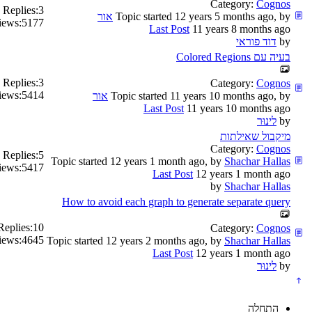
Category:
Cognos
Replies:
3
Topic started 12 years 5 months ago, by
אור
iews:
5177
Last Post
11 years 8 months ago
by
דוד פוראי
בעיה עם Colored Regions
Replies:
3
Category:
Cognos
iews:
5414
Topic started 11 years 10 months ago, by
אור
Last Post
11 years 10 months ago
by
לינוּר
מיקבול שאילתות
Category:
Cognos
Replies:
5
Topic started 12 years 1 month ago, by
Shachar Hallas
iews:
5417
Last Post
12 years 1 month ago
by
Shachar Hallas
How to avoid each graph to generate separate query
Replies:
10
Category:
Cognos
iews:
4645
Topic started 12 years 2 months ago, by
Shachar Hallas
Last Post
12 years 1 month ago
by
לינוּר
התחלה