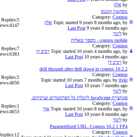
by
אלון
נוסחאת קוגנוס
Category:
Cognos
Replies:
5
Topic started 9 years 8 months ago, by
אלון
iews:
4147
Last Post
9 years 8 months ago
by
לינוּר
cognos mobile - מספר שאלות
Category:
Cognos
Replies:
7
Topic started 10 years 4 months ago, by
רביב דן
iews:
6383
Last Post
10 years 4 months ago
by
רביב דן
drill through after drill down in cognos 10.2.2
Category:
Cognos
Replies:
5
Topic started 10 years 7 months ago, by
rivki
iews:
4050
Last Post
10 years 7 months ago
by
לינוּר
פונקציית JavaScript לקבלת כל הפרמטרים וערכיהם.
Category:
Cognos
Replies:
1
Topic started 10 years 8 months ago, by
אור
iews:
4653
Last Post
10 years 8 months ago
by
לינוּר
Parametrlized URL. Cognos 10.2.1 FP4
Category:
Cognos
Replies:
12