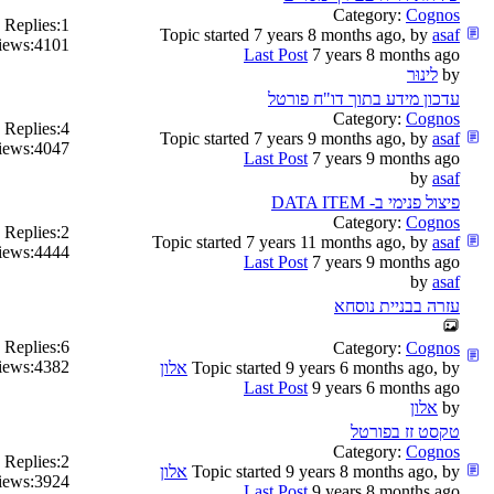
Category:
Cognos
Replies:
1
Topic started 7 years 8 months ago, by
asaf
iews:
4101
Last Post
7 years 8 months ago
by
לינוּר
עדכון מידע בתוך דו"ח פורטל
Category:
Cognos
Replies:
4
Topic started 7 years 9 months ago, by
asaf
iews:
4047
Last Post
7 years 9 months ago
by
asaf
פיצול פנימי ב- DATA ITEM
Category:
Cognos
Replies:
2
Topic started 7 years 11 months ago, by
asaf
iews:
4444
Last Post
7 years 9 months ago
by
asaf
עזרה בבניית נוסחא
Replies:
6
Category:
Cognos
iews:
4382
Topic started 9 years 6 months ago, by
אלון
Last Post
9 years 6 months ago
by
אלון
טקסט זז בפורטל
Category:
Cognos
Replies:
2
Topic started 9 years 8 months ago, by
אלון
iews:
3924
Last Post
9 years 8 months ago