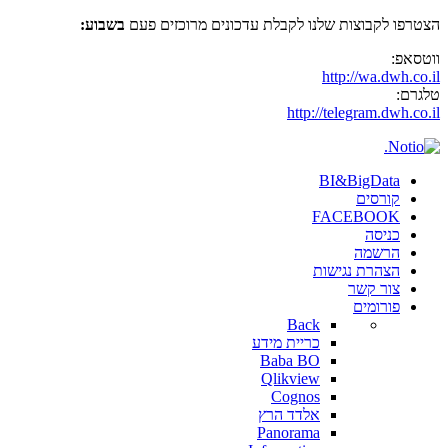
הצטרפו לקבוצות שלנו לקבלת עדכונים מרוכזים פעם
בשבוע:
ווטסאפ:
http://wa.dwh.co.il
טלגרם:
http://telegram.dwh.co.il
BI&BigData
קורסים
FACEBOOK
כניסה
הרשמה
הצהרת נגישות
צור קשר
פורומים
Back
כריית מידע
Baba BO
Qlikview
Cognos
אלדד הרץ
Panorama