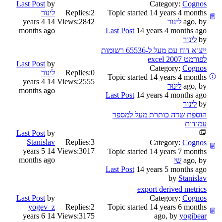
Last Post
by
Category:
Cognos
Topic started 14 years 4 months
2
Replies:
לינוּר
ago, by
לינוּר
2842
Views:
14 years 4
months ago
Last Post
14 years 4 months ago
by
לינוּר
ייצוא דוח עם מעל ל-65536 רשומות
לפורמט excel 2007
Last Post
by
Category:
Cognos
0
Replies:
לינוּר
Topic started 14 years 4 months
14 years 4
Views:
2555
ago, by
לינוּר
months ago
Last Post
14 years 4 months ago
by
לינוּר
הוספת שדה כותרת מעל למספר
עמודות
Last Post
by
Stanislav
Replies:
3
Category:
Cognos
14 years 5
Views:
3017
Topic started 14 years 7 months
months ago
ago, by
שי
Last Post
14 years 5 months ago
by
Stanislav
export derived metrics
Last Post
by
Category:
Cognos
yogev_z
Replies:
2
Topic started 14 years 6 months
14 years 6
Views:
3175
ago, by
yogibear