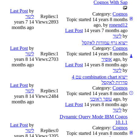
Cognos With Sap
Last Post
by
Category:
Cognos
1
Replies:
לינוּר
Topic started 14 years 8 months
14 years 7
Views:
2893
ago, by
ronend12
months ago
Last Post
14 years 7 months ago
by
לינוּר
ייצוא גרף עמודות לאקסל
Last Post
by
Category:
Cognos
Topic started 14 years 8 months
1
Replies:
לינוּר
ago, by
אופיר
2703
Views:
14 years 8
months ago
Last Post
14 years 8 months ago
by
לינוּר
ייצוא combination chart עם 4
סדרות לאקסל
Last Post
by
Category:
Cognos
1
Replies:
לינוּר
Topic started 14 years 8 months
14 years 8
Views:
2484
ago, by
עופר ראובני
months ago
Last Post
14 years 8 months ago
by
לינוּר
Dynamic Query Mode IBM Cogos
10.1.1
Last Post
by
Category:
Cognos
0
Replies:
לינוּר
Topic started 14 years 8 months
14 years 8
Views:
3205