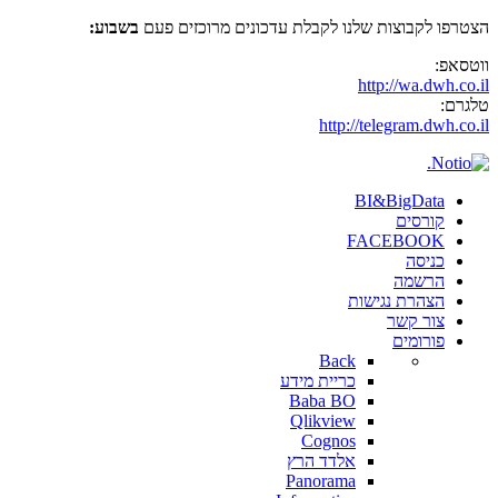
הצטרפו לקבוצות שלנו לקבלת עדכונים מרוכזים פעם
בשבוע:
ווטסאפ:
http://wa.dwh.co.il
טלגרם:
http://telegram.dwh.co.il
BI&BigData
קורסים
FACEBOOK
כניסה
הרשמה
הצהרת נגישות
צור קשר
פורומים
Back
כריית מידע
Baba BO
Qlikview
Cognos
אלדד הרץ
Panorama