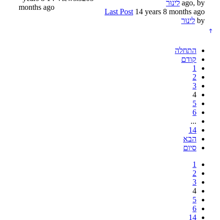
ago, by
לינוּר
months ago
Last Post
14 years 8 months ago
by
לינוּר
התחלה
קודם
1
2
3
4
5
6
...
14
הבא
סיום
1
2
3
4
5
6
14