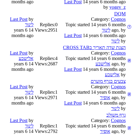
months ago
Last Post
14 years 6 months ago
by
yogev_z
DQM
Last Post
by
Category:
Cognos
Topic started 14 years 6 months
0
Replies:
לינוּר
ago, by
לינוּר
2951
Views:
14 years 6
months ago
Last Post
14 years 6 months ago
by
לינוּר
הצגת שדה תאריך בCROSS TAB
Last Post
by
Category:
Cognos
Topic started 14 years 6 months
4
Replies:
אלישבע
ago, by
אלישבע
2687
Views:
14 years 6
months ago
Last Post
14 years 6 months ago
by
אלישבע
צבעים בגרף מוערם
Last Post
by
Category:
Cognos
Topic started 14 years 6 months
1
Replies:
לינוּר
ago, by
אופיר
2971
Views:
14 years 6
months ago
Last Post
14 years 6 months ago
by
לינוּר
גרף משולב
Last Post
by
Category:
Cognos
Topic started 14 years 6 months
1
Replies:
לינוּר
ago, by
אופיר
2792
Views:
14 years 6