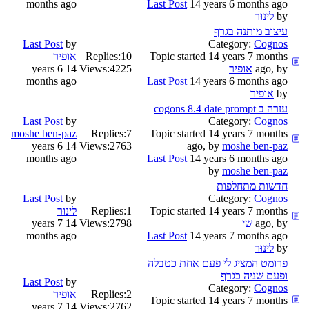
months ago
Last Post
14 years 6 months ago
by
לינוּר
עיצוב מותנה בגרף
Last Post
by
Category:
Cognos
Topic started 14 years 7 months
10
Replies:
אופיר
ago, by
אופיר
4225
Views:
14 years 6
months ago
Last Post
14 years 6 months ago
by
אופיר
עזרה ב cogons 8.4 date prompt
Last Post
by
Category:
Cognos
moshe ben-paz
Replies:
7
Topic started 14 years 7 months
14 years 6
Views:
2763
ago, by
moshe ben-paz
months ago
Last Post
14 years 6 months ago
by
moshe ben-paz
חדשות מתחלפות
Last Post
by
Category:
Cognos
Topic started 14 years 7 months
1
Replies:
לינוּר
ago, by
שי
2798
Views:
14 years 7
months ago
Last Post
14 years 7 months ago
by
לינוּר
פרומט המציג לי פעם אחת כטבלה
ופעם שניה כגרף
Last Post
by
Category:
Cognos
2
Replies:
אופיר
Topic started 14 years 7 months
14 years 7
Views:
2762