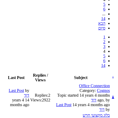
5
6
...
14
הבא
סיום
1
2
3
4
5
6
14
Replies /
Last Post
Subject
Views
Office Connection
Last Post
by
Category:
Cognos
Topic started 14 years 4 months
2
Replies:
דוד
ago, by
דוד
2922
Views:
14 years 4
months ago
Last Post
14 years 4 months ago
by
דוד
בלוג מקצועי חדש