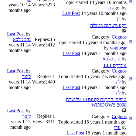
Topic started 14 years 10 months
14 years 10
Views:
3273
ago, by
בן
months ago
Last Post
14 years 10 months ago
by
בן
רקע משתנה בטבלה
Last Post
by
Category:
Cognos
15
Replies:
נדב מלכא
Topic started 15 years 4 months ago,
14 years 11
Views:
3412
by
yogibear
months ago
Last Post
14 years 11 months ago
by
נדב מלכא
אינדקס 10.1
Last Post
by
Category:
Cognos
Topic started 15 years 2 weeks ago,
1
Replies:
לינוּר
by
לינוּר
2449
Views:
14 years 11
months ago
Last Post
14 years 11 months ago
by
לינוּר
טיפים: התקנת קוגנוס 10 על שרת
WINDOWS 2008
Last Post
by
1
Replies:
לינוּר
Category:
Cognos
15 years 1
Views:
3211
Topic started 15 years 1 month ago,
month ago
by
עדי
Last Post
15 years 1 month ago