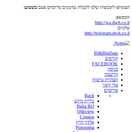
הצטרפו לקבוצות שלנו לקבלת עדכונים מרוכזים פעם
בשבוע:
ווטסאפ:
http://wa.dwh.co.il
טלגרם:
http://telegram.dwh.co.il
BI&BigData
קורסים
FACEBOOK
כניסה
הרשמה
הצהרת נגישות
צור קשר
פורומים
Back
כריית מידע
Baba BO
Qlikview
Cognos
אלדד הרץ
Panorama