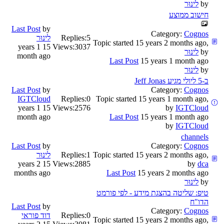
by
לינוּר
חישוב ממוצע
Last Post
by
Category:
Cognos
5
Replies:
לינוּר
Topic started 15 years 2 months ago,
15 years 1
Views:
3037
by
לינוּר
month ago
Last Post
15 years 1 month ago
by
לינוּר
ב-5 ליולי מגיע Jeff Jonas
Last Post
by
Category:
Cognos
IGTCloud
Replies:
0
Topic started 15 years 1 month ago,
15 years 1
Views:
2576
by
IGTCloud
month ago
Last Post
15 years 1 month ago
by
IGTCloud
channels
Last Post
by
Category:
Cognos
Topic started 15 years 2 months ago,
1
Replies:
לינוּר
15 years 2
Views:
2885
by
dca
months ago
Last Post
15 years 2 months ago
by
לינוּר
טיפ: שליטה בהצגת מידע - לפי פורמט
הדו"ח
Last Post
by
Category:
Cognos
0
Replies:
דוד פוראי
Topic started 15 years 2 months ago,