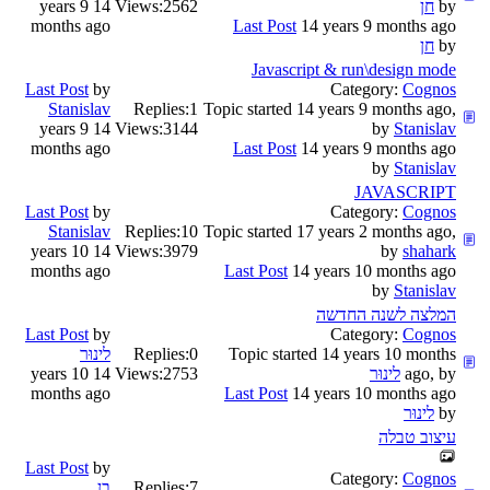
by
חן
2562
Views:
14 years 9
months ago
Last Post
14 years 9 months ago
by
חן
Javascript & run\design mode
Last Post
by
Category:
Cognos
Stanislav
Replies:
1
Topic started 14 years 9 months ago,
14 years 9
Views:
3144
by
Stanislav
months ago
Last Post
14 years 9 months ago
by
Stanislav
JAVASCRIPT
Last Post
by
Category:
Cognos
Stanislav
Replies:
10
Topic started 17 years 2 months ago,
14 years 10
Views:
3979
by
shahark
months ago
Last Post
14 years 10 months ago
by
Stanislav
המלצה לשנה החדשה
Last Post
by
Category:
Cognos
Topic started 14 years 10 months
0
Replies:
לינוּר
ago, by
לינוּר
2753
Views:
14 years 10
months ago
Last Post
14 years 10 months ago
by
לינוּר
עיצוב טבלה
Last Post
by
Category:
Cognos
7
Replies:
בן