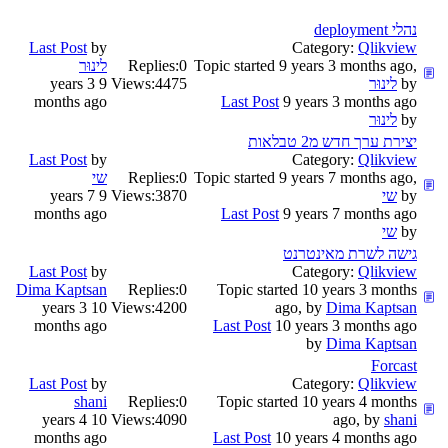
נהלי deployment
Last Post
by
Category:
Qlikview
Topic started 9 years 3 months ago,
0
Replies:
לינוּר
by
לינוּר
4475
Views:
9 years 3
months ago
Last Post
9 years 3 months ago
by
לינוּר
יצירת ערך חדש מ2 טבלאות
Last Post
by
Category:
Qlikview
Topic started 9 years 7 months ago,
0
Replies:
שי
by
שי
3870
Views:
9 years 7
months ago
Last Post
9 years 7 months ago
by
שי
גישה לשרת מאינטרנט
Last Post
by
Category:
Qlikview
Dima Kaptsan
Replies:
0
Topic started 10 years 3 months
10 years 3
Views:
4200
ago, by
Dima Kaptsan
months ago
Last Post
10 years 3 months ago
by
Dima Kaptsan
Forcast
Last Post
by
Category:
Qlikview
shani
Replies:
0
Topic started 10 years 4 months
10 years 4
Views:
4090
ago, by
shani
months ago
Last Post
10 years 4 months ago