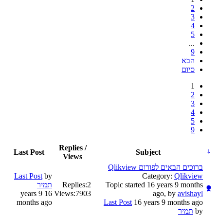
2
3
4
5
...
9
הבא
סיום
1
2
3
4
5
9
Replies /
Last Post
Subject
Views
ברוכים הבאים לפורום Qlikview
Last Post
by
Category:
Qlikview
Topic started 16 years 9 months
2
Replies:
תמיר
16 years 9
Views:
7903
ago, by
avishayl
months ago
Last Post
16 years 9 months ago
by
תמיר