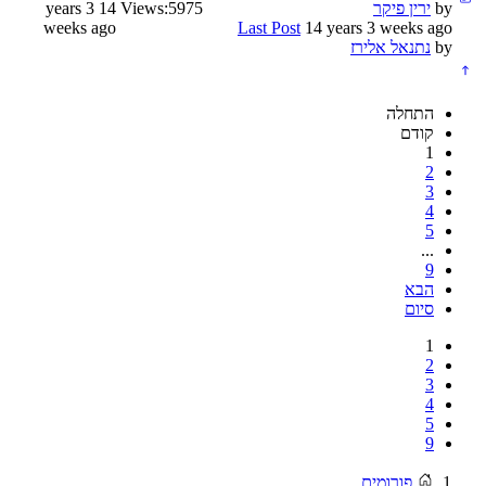
by
ירין פיקר
5975
Views:
14 years 3
weeks ago
Last Post
14 years 3 weeks ago
by
נתנאל אלירז
התחלה
קודם
1
2
3
4
5
...
9
הבא
סיום
1
2
3
4
5
9
פורומים