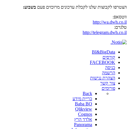
הצטרפו לקבוצות שלנו לקבלת עדכונים מרוכזים פעם
בשבוע:
ווטסאפ:
http://wa.dwh.co.il
טלגרם:
http://telegram.dwh.co.il
BI&BigData
קורסים
FACEBOOK
כניסה
הרשמה
הצהרת נגישות
צור קשר
פורומים
Back
כריית מידע
Baba BO
Qlikview
Cognos
אלדד הרץ
Panorama