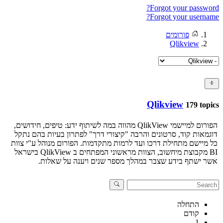
Forgot your password?
Forgot your username?
פורומים
Qlikview
Qlikview
179 topics
הפורום למיישמי QlikView מהווה במה לשיתוף ידע: טיפים, חידושים,
דוגמאות קוד, סרטונים והרבה "קיצורי דרך" לפתרון בעיות בהם נתקל
כל מיישם מתחילת דרכו ועד לרמות מתקדמות. הפורום מנוהל ע"י צוות
BI מקבוצת מיחשוב, הצוות מראשוני המפתחים ב QlikView בישראל
אשר ישתף בידע שצבר במהלך מספר שנים ויענה על שאלות.
התחלה
קודם
1