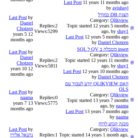
Last Post
11 years 11 months ago
by
avishayl
הצגת DB במודל
Last Post
by
Category:
Qlikview
Daniel
Replies:
2
Topic started 12 years 5 months
Chotzen
Views:
5299
ago, by
shay1
12 years 5
Last Post
12 years 5 months ago
months ago
by
Daniel Chotzen
insert מטבלה ב QV ל SQL
Last Post
by
Category:
Qlikview
Daniel
Replies:
2
Topic started 12 years 11 months
Chotzen
Views:
5811
ago, by
shay1
12 years 10
Last Post
12 years 10 months ago
months ago
by
Daniel Chotzen
האם QLIKVIEW יודע לעבוד עם
OLS
Last Post
by
Category:
Qlikview
naama
Replies:
0
Topic started 13 years 7 months
13 years 7
Views:
5775
ago, by
naama
months ago
Last Post
13 years 7 months ago
by
naama
מבנה קבוע לדוח
Last Post
by
Category:
Qlikview
Topic started 14 years 1 month ago,
1
Replies:
נתנאל אלירז