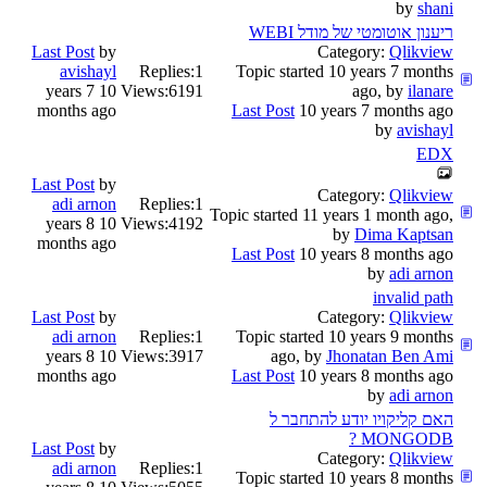
by
shani
ריענון אוטומטי של מודל WEBI
Last Post
by
Category:
Qlikview
avishayl
Replies:
1
Topic started 10 years 7 months
10 years 7
Views:
6191
ago, by
ilanare
months ago
Last Post
10 years 7 months ago
by
avishayl
EDX
Last Post
by
Category:
Qlikview
adi arnon
Replies:
1
Topic started 11 years 1 month ago,
10 years 8
Views:
4192
by
Dima Kaptsan
months ago
Last Post
10 years 8 months ago
by
adi arnon
invalid path
Last Post
by
Category:
Qlikview
adi arnon
Replies:
1
Topic started 10 years 9 months
10 years 8
Views:
3917
ago, by
Jhonatan Ben Ami
months ago
Last Post
10 years 8 months ago
by
adi arnon
האם קליקויו יודע להתחבר ל
MONGODB ?
Last Post
by
Category:
Qlikview
adi arnon
Replies:
1
Topic started 10 years 8 months