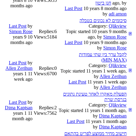
10 years 8
Views:
5055
ago, by
חנן ביטון
months ago
Last Post
10 years 8 months ago
by
adi arnon
סיכומים לא נכונים בטבלה
Last Post
by
Category:
Qlikview
Simon Rose
Replies:
6
Topic started 10 years 9 months
10 years 9
Views:
5184
ago, by
Simon Rose
months ago
Last Post
10 years 9 months ago
by
Simon Rose
לקבל ערך בין שתי עמודות
(MIN,MAX)
Last Post
by
Category:
Qlikview
Allen Zerihun
Replies:
0
Topic started 11 years 1 week ago,
11 years 1
Views:
6700
by
Allen Zerihun
week ago
Last Post
11 years 1 week ago
by
Allen Zerihun
הפעלת מאקרו לאחר טעינת נתונים
בגרסת שרת
Last Post
by
Category:
Qlikview
Dima Kaptsan
Replies:
2
Topic started 11 years 1 month ago,
11 years 1
Views:
7562
by
Dima Kaptsan
month ago
Last Post
11 years 1 month ago
by
Dima Kaptsan
חישוב מחיר ממוצע לפריט בהתאם