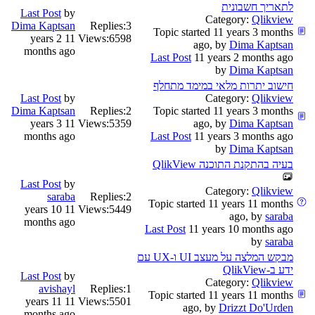
לתאריך חשבונית
Last Post
by
Category:
Qlikview
Dima Kaptsan
Replies:
3
Topic started 11 years 3 months
11 years 2
Views:
6598
ago, by
Dima Kaptsan
months ago
Last Post
11 years 2 months ago
by
Dima Kaptsan
חישוב יתרות מלאי במימד מתחלף
Last Post
by
Category:
Qlikview
Dima Kaptsan
Replies:
2
Topic started 11 years 3 months
11 years 3
Views:
5359
ago, by
Dima Kaptsan
months ago
Last Post
11 years 3 months ago
by
Dima Kaptsan
בעיה בהתקנת התוכנה QlikView
Last Post
by
Category:
Qlikview
saraba
Replies:
2
Topic started 11 years 11 months
11 years 10
Views:
5449
ago, by
saraba
months ago
Last Post
11 years 10 months ago
by
saraba
מבקש המלצה על מעצב UI ו-UX עם
ידע ב-QlikView
Last Post
by
Category:
Qlikview
avishayl
Replies:
1
Topic started 11 years 11 months
11 years 11
Views:
5501
ago, by
Drizzt Do'Urden
months ago