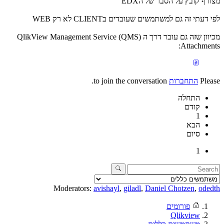
מצורף קובץ על הסבר של הEDX
לפי דעתי זה גם למשתמשים שעובדים בCLIENT לא רק WEB
מכיוון שזה גם עובר דרך ה QlikView Management Service (QMS)
Attachments:
Please
התחברות
to join the conversation.
התחלה
קודם
1
הבא
סיום
1
Moderators:
avishayl
,
giladl
,
Daniel Chotzen
,
odedth
פורומים
Qlikview