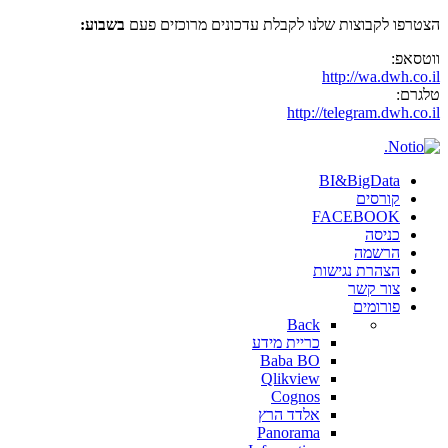
הצטרפו לקבוצות שלנו לקבלת עדכונים מרוכזים פעם
בשבוע:
ווטסאפ:
http://wa.dwh.co.il
טלגרם:
http://telegram.dwh.co.il
BI&BigData
קורסים
FACEBOOK
כניסה
הרשמה
הצהרת נגישות
צור קשר
פורומים
Back
כריית מידע
Baba BO
Qlikview
Cognos
אלדד הרץ
Panorama