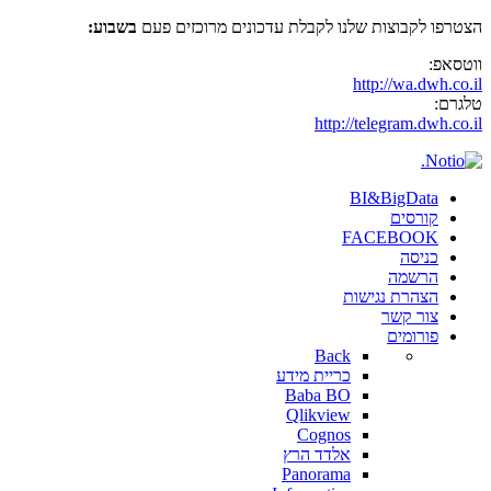
הצטרפו לקבוצות שלנו לקבלת עדכונים מרוכזים פעם
בשבוע:
ווטסאפ:
http://wa.dwh.co.il
טלגרם:
http://telegram.dwh.co.il
BI&BigData
קורסים
FACEBOOK
כניסה
הרשמה
הצהרת נגישות
צור קשר
פורומים
Back
כריית מידע
Baba BO
Qlikview
Cognos
אלדד הרץ
Panorama