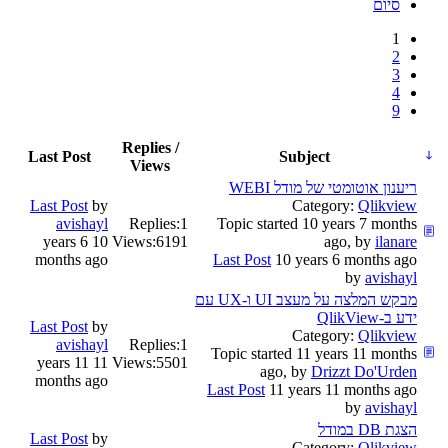
סיום
1
2
3
4
9
Replies /
Last Post
Subject
Views
ריענון אוטומטי של מודל WEBI
Last Post
by
Category:
Qlikview
avishayl
Replies:
1
Topic started 10 years 7 months
10 years 6
Views:
6191
ago, by
ilanare
months ago
Last Post
10 years 6 months ago
by
avishayl
מבקש המלצה על מעצב UI ו-UX עם
ידע ב-QlikView
Last Post
by
Category:
Qlikview
avishayl
Replies:
1
Topic started 11 years 11 months
11 years 11
Views:
5501
ago, by
Drizzt Do'Urden
months ago
Last Post
11 years 11 months ago
by
avishayl
הצגת DB במודל
Last Post
by
Category:
Qlikview