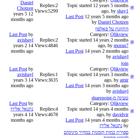
Daniel
Replies:
2
Topic started 12 years 5 months
Chotzen
Views:
5299
ago, by
shay1
12 years 5
Last Post
12 years 5 months ago
months ago
by
Daniel Chotzen
התקנת על פאלפון
Last Post
by
Category:
Qlikview
avishayl
Replies:
2
Topic started 14 years 2 months
14 years 2
Views:
4846
ago, by
moran7
months ago
Last Post
14 years 2 months ago
by
avishayl
join
Last Post
by
Category:
Qlikview
avishayl
Replies:
1
Topic started 14 years 3 months
14 years 3
Views:
3635
ago, by
amir
months ago
Last Post
14 years 3 months ago
by
avishayl
טעינה מ-sharepoint
Last Post
by
Category:
Qlikview
Topic started 14 years 4 months
4
Replies:
נתנאל אלירז
14 years 4
Views:
4678
ago, by
davidvir
months ago
Last Post
14 years 4 months ago
by
נתנאל אלירז
ספירת כמות הזמנות במחיר מינימום
לפריט מסויים