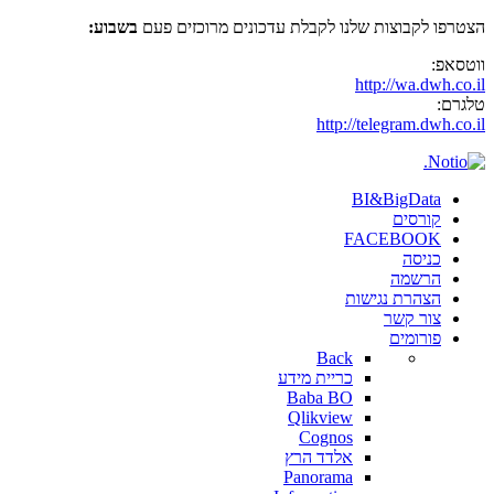
הצטרפו לקבוצות שלנו לקבלת עדכונים מרוכזים פעם
בשבוע:
ווטסאפ:
http://wa.dwh.co.il
טלגרם:
http://telegram.dwh.co.il
BI&BigData
קורסים
FACEBOOK
כניסה
הרשמה
הצהרת נגישות
צור קשר
פורומים
Back
כריית מידע
Baba BO
Qlikview
Cognos
אלדד הרץ
Panorama