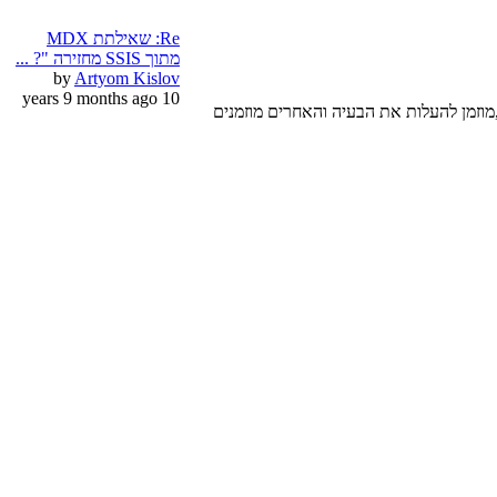
Re: שאילתת MDX
מתוך SSIS מחזירה "? ...
by
Artyom Kislov
10 years 9 months ago
 "איך עושים", או כל משהו אחר בכלי זה,מוזמן להעלות את הבעיה והאחרים מוזמנים