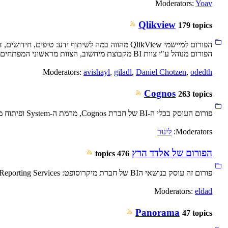
Moderators:
Yoav
Qlikview
179 topics
הפורום למיישמי QlikView מהווה במה לשיתוף ידע:
הפורום מנוהל ע"י צוות BI מקבוצת מיחשוב, הצוות מראשוני המפתחים ב QlikView בישראל אשר ישתף בידע שצבר במהלך מספר שנים ויענה על שאלות.
Moderators:
avishayl
,
giladl
,
Daniel Chotzen
,
odedth
Cognos
263 topics
פורום העוסק בכלי ה-BI של חברת Cognos, מרמת ה-System ופיתוח מודלים ועד לרמה של כתיבת והרצת דוחות.
Moderators:
לינוּר
הפורום של אלדד הרץ
476 topics
פורום זה עוסק בנושאי הBI של חברת מיקרוסופט: Analysis Services, Integration Services, Reporting Services
Moderators:
eldad
Panorama
47 topics