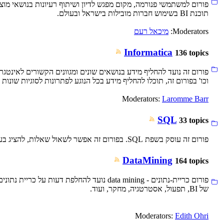
פורום למשתמשי פנורמה, מקום מפגש לדיון ושיתוף רעיונות בנושאי מו
תוכנת BI בשימוש חברות מובילות בישראל ובעולם.
Moderators:
מיכאל רעם
Informatica
136 topics
וכו' בפורום זה, תוכלו להחליף מידע בכל הנוגע לפתרונות לסוגיות שונות ,בניית תהליכים בצו
Moderators:
Laromme Barr
SQL
33 topics
פורום זה עוסק בשפת SQL. בפורום זה אפשר לשאול שאלות, להציג בעיות ,טיפים וטריקים בשפת SQL. מומלץ מאד לציין את סוג הDB ואת גרסתו.
DataMining
164 topics
פורום כריית-נתונים - data mining נועד לה
של BI, תפעול, אסטרטגיה, מחקר, ועוד.
Moderators:
Edith Ohri