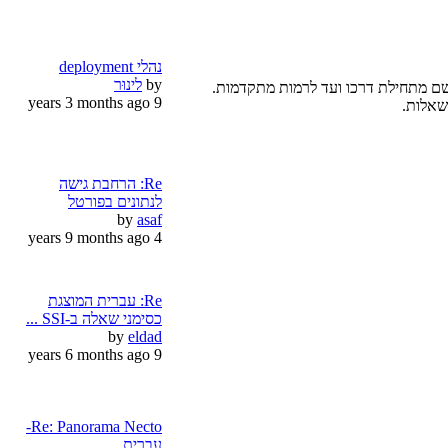
נהלי deployment
by
לינוּר
 כל מיישם מתחילת דרכו ועד לרמות מתקדמות.
9 years 3 months ago
Re: הרחבת גישה
לנתונים בפורטל
by
asaf
4 years 9 months ago
Re: עברית המוצגת
כסימני שאלה ב-SSI ...
by
eldad
9 years 6 months ago
Re: Panorama Necto-
עברית