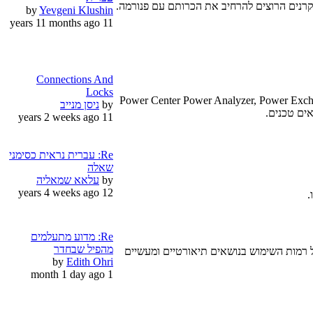
סקרנים הרוצים להרחיב את הכרותם עם פנורמה.
by
Yevgeni Klushin
11 years 11 months ago
Connections And
Locks
נים עם מוצרי אינפורמטיקה כגון: Power Center Power Analyzer, Power Exchange,, MetaData Manager, B2B
by
11 years 2 weeks ago
Re: עברית נראית כסימני
שאלה
by
עלאא שמאליה
12 years 4 weeks ago
Re: מדוע מתעלמים
מהפיל שבחדר
ום פתוח לכל רמות השימוש בנושאים תיאורטיים ומעשיים
by
Edith Ohri
1 month 1 day ago