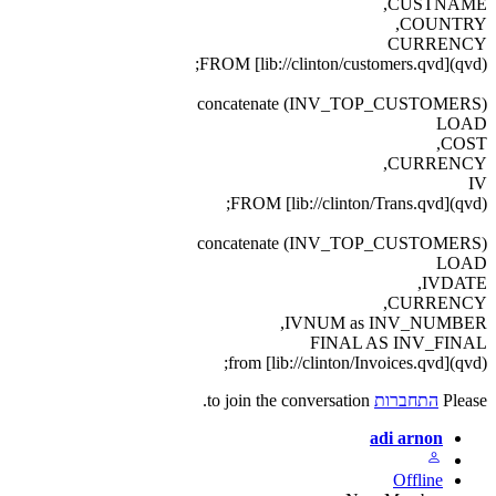
CUSTNAME,
COUNTRY,
CURRENCY
FROM [lib://clinton/customers.qvd](qvd);
concatenate (INV_TOP_CUSTOMERS)
LOAD
COST,
CURRENCY,
IV
FROM [lib://clinton/Trans.qvd](qvd);
concatenate (INV_TOP_CUSTOMERS)
LOAD
IVDATE,
CURRENCY,
IVNUM as INV_NUMBER,
FINAL AS INV_FINAL
from [lib://clinton/Invoices.qvd](qvd);
Please
התחברות
to join the conversation.
adi arnon
Offline