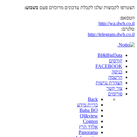
הצטרפו לקבוצות שלנו לקבלת עדכונים מרוכזים פעם
בשבוע:
ווטסאפ:
http://wa.dwh.co.il
טלגרם:
http://telegram.dwh.co.il
BI&BigData
קורסים
FACEBOOK
כניסה
הרשמה
הצהרת נגישות
צור קשר
פורומים
Back
כריית מידע
Baba BO
Qlikview
Cognos
אלדד הרץ
Panorama