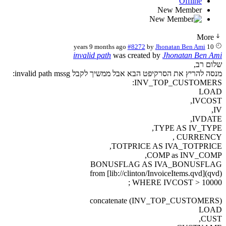
Offline
New Member
More
#8272
by
Jhonatan Ben Ami
10 years 9 months ago
invalid path
was created by
Jhonatan Ben Ami
שלום רב,
מנסה להריץ את הסרקיפט הבא אבל ממשיך לקבל invalid path mssg:
INV_TOP_CUSTOMERS:
LOAD
IVCOST,
IV,
IVDATE,
TYPE AS IV_TYPE,
CURRENCY ,
TOTPRICE AS IVA_TOTPRICE,
COMP as INV_COMP,
BONUSFLAG AS IVA_BONUSFLAG
from [lib://clinton/InvoiceItems.qvd](qvd)
WHERE IVCOST > 10000 ;
concatenate (INV_TOP_CUSTOMERS)
LOAD
CUST,