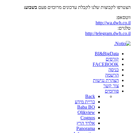
הצטרפו לקבוצות שלנו לקבלת עדכונים מרוכזים פעם
בשבוע:
ווטסאפ:
http://wa.dwh.co.il
טלגרם:
http://telegram.dwh.co.il
BI&BigData
קורסים
FACEBOOK
כניסה
הרשמה
הצהרת נגישות
צור קשר
פורומים
Back
כריית מידע
Baba BO
Qlikview
Cognos
אלדד הרץ
Panorama