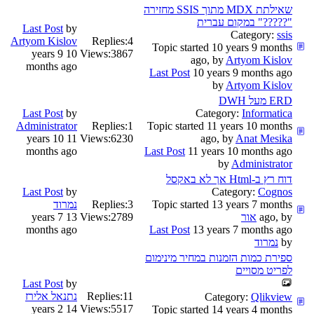
שאילתת MDX מתוך SSIS מחזירה
"?????" במקום עברית
Last Post
by
Category:
ssis
Artyom Kislov
Replies:
4
Topic started 10 years 9 months
10 years 9
Views:
3867
ago, by
Artyom Kislov
months ago
Last Post
10 years 9 months ago
by
Artyom Kislov
ERD מעל DWH
Last Post
by
Category:
Informatica
Administrator
Replies:
1
Topic started 11 years 10 months
11 years 10
Views:
6230
ago, by
Anat Mesika
months ago
Last Post
11 years 10 months ago
by
Administrator
דוח רץ ב-Html אך לא באקסל
Last Post
by
Category:
Cognos
Topic started 13 years 7 months
3
Replies:
נמרוד
ago, by
אור
2789
Views:
13 years 7
months ago
Last Post
13 years 7 months ago
by
נמרוד
ספירת כמות הזמנות במחיר מינימום
לפריט מסויים
Last Post
by
11
Replies:
נתנאל אלירז
Category:
Qlikview
14 years 2
Views:
5517
Topic started 14 years 4 months