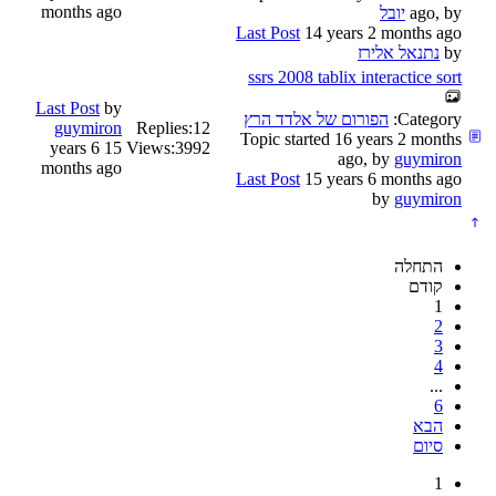
months ago
ago, by
יובל
Last Post
14 years 2 months ago
by
נתנאל אלירז
ssrs 2008 tablix interactice sort
Last Post
by
Category:
הפורום של אלדד הרץ
guymiron
Replies:
12
Topic started 16 years 2 months
15 years 6
Views:
3992
ago, by
guymiron
months ago
Last Post
15 years 6 months ago
by
guymiron
התחלה
קודם
1
2
3
4
...
6
הבא
סיום
1