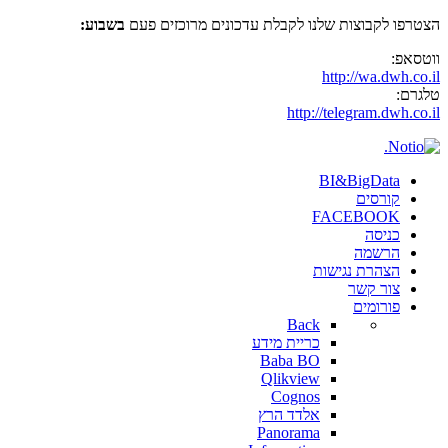
הצטרפו לקבוצות שלנו לקבלת עדכונים מרוכזים פעם
בשבוע:
ווטסאפ:
http://wa.dwh.co.il
טלגרם:
http://telegram.dwh.co.il
BI&BigData
קורסים
FACEBOOK
כניסה
הרשמה
הצהרת נגישות
צור קשר
פורומים
Back
כריית מידע
Baba BO
Qlikview
Cognos
אלדד הרץ
Panorama