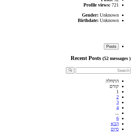
Profile views:
721
Gender:
Unknown
Birthdate:
Unknown
Posts
Recent Posts
(52 messages )
התחלה
קודם
1
2
3
4
...
6
הבא
סיום