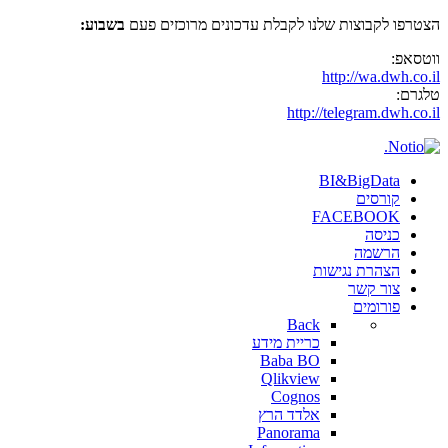
הצטרפו לקבוצות שלנו לקבלת עדכונים מרוכזים פעם
בשבוע:
ווטסאפ:
http://wa.dwh.co.il
טלגרם:
http://telegram.dwh.co.il
BI&BigData
קורסים
FACEBOOK
כניסה
הרשמה
הצהרת נגישות
צור קשר
פורומים
Back
כריית מידע
Baba BO
Qlikview
Cognos
אלדד הרץ
Panorama