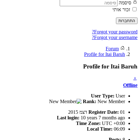
סיסמה
זכור אותי
התחברות
Forgot your password?
Forgot your username?
Forum
Profile for Itai Baruh
Profile for Itai Baruh
Offline
User Type:
User
Rank:
New Member
01 דצמ 2015
Register Date:
Last login:
10 years 7 months ago
Time Zone:
UTC +0:00
Local Time:
06:09
Posts:
8