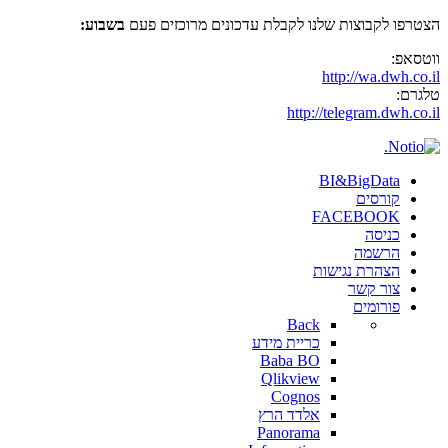
הצטרפו לקבוצות שלנו לקבלת עדכונים מרוכזים פעם
בשבוע:
ווטסאפ:
http://wa.dwh.co.il
טלגרם:
http://telegram.dwh.co.il
BI&BigData
קורסים
FACEBOOK
כניסה
הרשמה
הצהרת נגישות
צור קשר
פורומים
Back
כריית מידע
Baba BO
Qlikview
Cognos
אלדד הרץ
Panorama