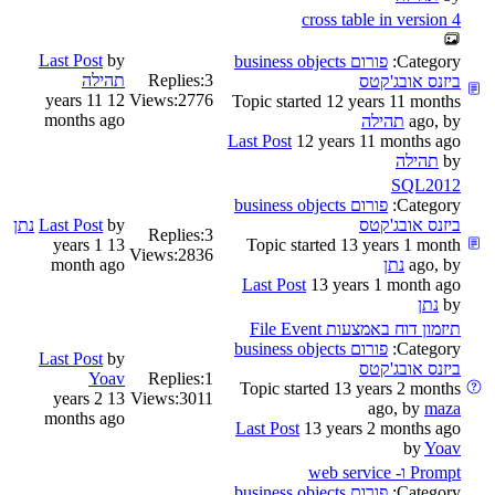
cross table in version 4
Last Post
by
Category:
פורום business objects
3
Replies:
תהילה
ביזנס אובג'קטס
12 years 11
Views:
2776
Topic started 12 years 11 months
months ago
ago, by
תהילה
Last Post
12 years 11 months ago
by
תהילה
SQL2012
Category:
פורום business objects
ביזנס אובג'קטס
by
Last Post
נתן
Replies:
3
13 years 1
Topic started 13 years 1 month
Views:
2836
ago, by
נתן
month ago
Last Post
13 years 1 month ago
by
נתן
תיזמון דוח באמצעות File Event
Category:
פורום business objects
Last Post
by
ביזנס אובג'קטס
Yoav
Replies:
1
Topic started 13 years 2 months
13 years 2
Views:
3011
ago, by
maza
months ago
Last Post
13 years 2 months ago
by
Yoav
Prompt ו- web service
Category:
פורום business objects