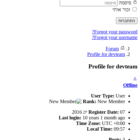
סיסמה
זכור אותי
התחברות
Forgot your password?
Forgot your username?
Forum
Profile for devteam
Profile for devteam
Offline
User Type:
User
Rank:
New Member
07 יונ 2016
Register Date:
Last login:
10 years 1 month ago
Time Zone:
UTC +0:00
Local Time:
09:57
Posts:
3