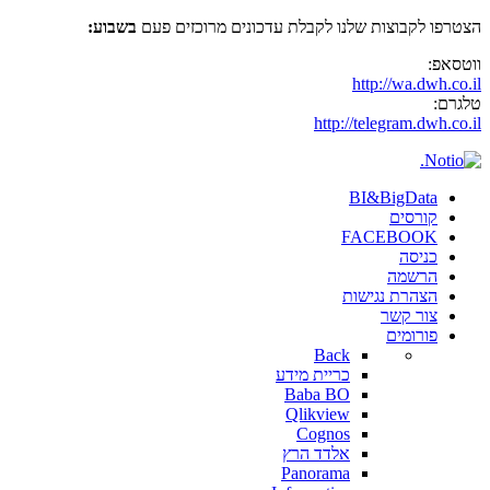
הצטרפו לקבוצות שלנו לקבלת עדכונים מרוכזים פעם
בשבוע:
ווטסאפ:
http://wa.dwh.co.il
טלגרם:
http://telegram.dwh.co.il
BI&BigData
קורסים
FACEBOOK
כניסה
הרשמה
הצהרת נגישות
צור קשר
פורומים
Back
כריית מידע
Baba BO
Qlikview
Cognos
אלדד הרץ
Panorama