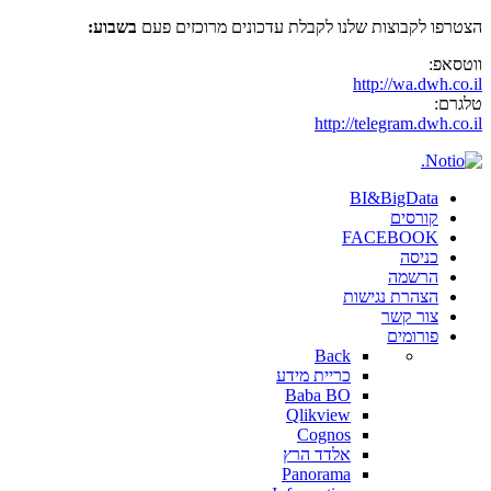
הצטרפו לקבוצות שלנו לקבלת עדכונים מרוכזים פעם
בשבוע:
ווטסאפ:
http://wa.dwh.co.il
טלגרם:
http://telegram.dwh.co.il
BI&BigData
קורסים
FACEBOOK
כניסה
הרשמה
הצהרת נגישות
צור קשר
פורומים
Back
כריית מידע
Baba BO
Qlikview
Cognos
אלדד הרץ
Panorama