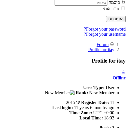
סיסמה
זכור אותי
התחברות
Forgot your password?
Forgot your username?
Forum
Profile for itay
Profile for itay
Offline
User Type:
User
Rank:
New Member
11 ינו 2015
Register Date:
Last login:
11 years 6 months ago
Time Zone:
UTC +0:00
Local Time:
18:03
Posts:
2