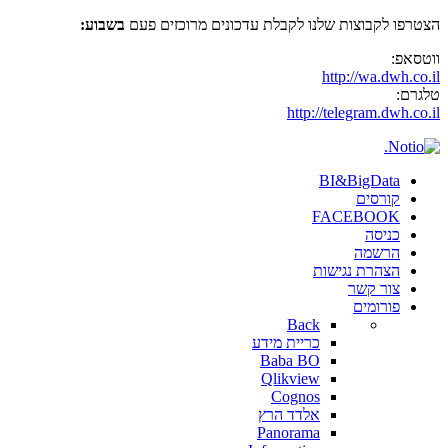
הצטרפו לקבוצות שלנו לקבלת עדכונים מרוכזים פעם
בשבוע:
ווטסאפ:
http://wa.dwh.co.il
טלגרם:
http://telegram.dwh.co.il
BI&BigData
קורסים
FACEBOOK
כניסה
הרשמה
הצהרת נגישות
צור קשר
פורומים
Back
כריית מידע
Baba BO
Qlikview
Cognos
אלדד הרץ
Panorama