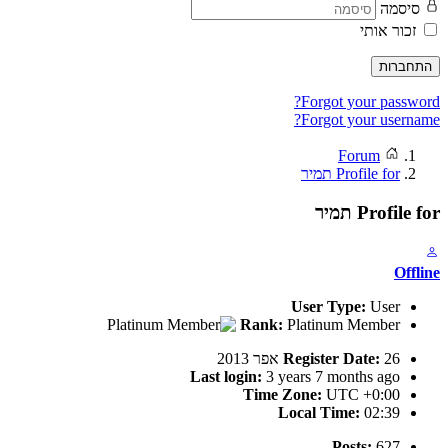
סיסמה
זכור אותי
התחברות
Forgot your password?
Forgot your username?
Forum
Profile for תמיר
Profile for תמיר
Offline
User Type:
User
Rank:
Platinum Member
26 אפר 2013
Register Date:
Last login:
3 years 7 months ago
Time Zone:
UTC +0:00
Local Time:
02:39
Posts:
627