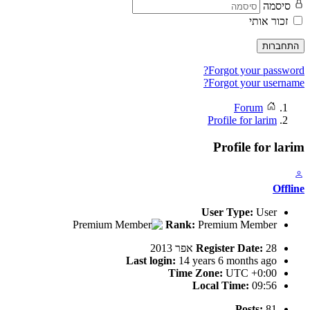
סיסמה
זכור אותי
התחברות
Forgot your password?
Forgot your username?
Forum
Profile for larim
Profile for larim
Offline
User Type:
User
Rank:
Premium Member
28 אפר 2013
Register Date:
Last login:
14 years 6 months ago
Time Zone:
UTC +0:00
Local Time:
09:56
Posts:
81