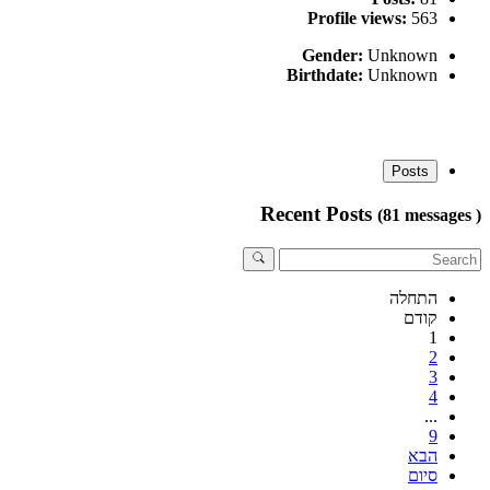
Profile views:
563
Gender:
Unknown
Birthdate:
Unknown
Posts
Recent Posts
(81 messages )
התחלה
קודם
1
2
3
4
...
9
הבא
סיום