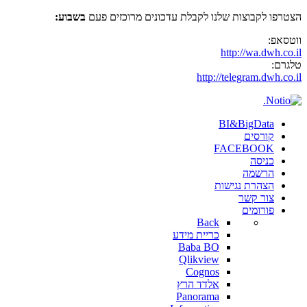
הצטרפו לקבוצות שלנו לקבלת עדכונים מרוכזים פעם
בשבוע:
ווטסאפ:
http://wa.dwh.co.il
טלגרם:
http://telegram.dwh.co.il
BI&BigData
קורסים
FACEBOOK
כניסה
הרשמה
הצהרת נגישות
צור קשר
פורומים
Back
כריית מידע
Baba BO
Qlikview
Cognos
אלדד הרץ
Panorama