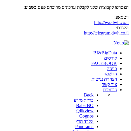
הצטרפו לקבוצות שלנו לקבלת עדכונים מרוכזים פעם
בשבוע:
ווטסאפ:
http://wa.dwh.co.il
טלגרם:
http://telegram.dwh.co.il
BI&BigData
קורסים
FACEBOOK
כניסה
הרשמה
הצהרת נגישות
צור קשר
פורומים
Back
כריית מידע
Baba BO
Qlikview
Cognos
אלדד הרץ
Panorama