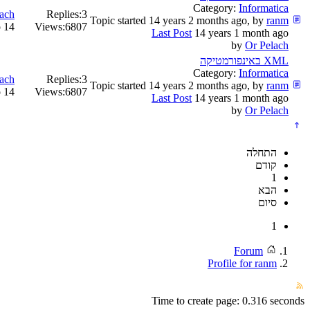
Category:
Informatica
ach
Replies:
3
Topic started 14 years 2 months ago, by
ranm
14 years 1 month ago
Views:
6807
Last Post
14 years 1 month ago
by
Or Pelach
XML באינפורמטיקה
Category:
Informatica
ach
Replies:
3
Topic started 14 years 2 months ago, by
ranm
14 years 1 month ago
Views:
6807
Last Post
14 years 1 month ago
by
Or Pelach
התחלה
קודם
1
הבא
סיום
1
Forum
Profile for ranm
Time to create page: 0.316 seconds