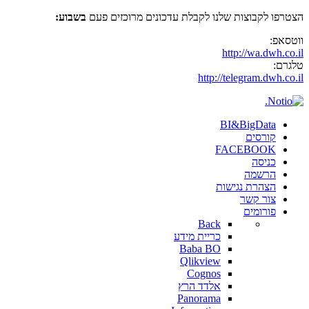
הצטרפו לקבוצות שלנו לקבלת עדכונים מרוכזים פעם
בשבוע:
ווטסאפ:
http://wa.dwh.co.il
טלגרם:
http://telegram.dwh.co.il
BI&BigData
קורסים
FACEBOOK
כניסה
הרשמה
הצהרת נגישות
צור קשר
פורומים
Back
כריית מידע
Baba BO
Qlikview
Cognos
אלדד הרץ
Panorama