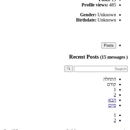
Profile views:
485
Gender:
Unknown
Birthdate:
Unknown
Posts
Recent Posts
(15 messages )
התחלה
קודם
1
2
הבא
סיום
1
2