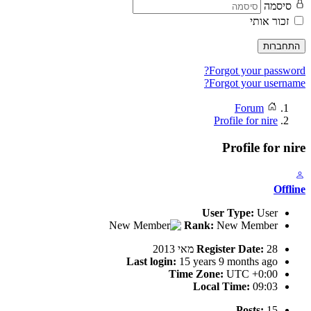
סיסמה
זכור אותי
התחברות
Forgot your password?
Forgot your username?
Forum
Profile for nire
Profile for nire
Offline
User Type:
User
Rank:
New Member
28 מאי 2013
Register Date:
Last login:
15 years 9 months ago
Time Zone:
UTC +0:00
Local Time:
09:03
Posts:
15