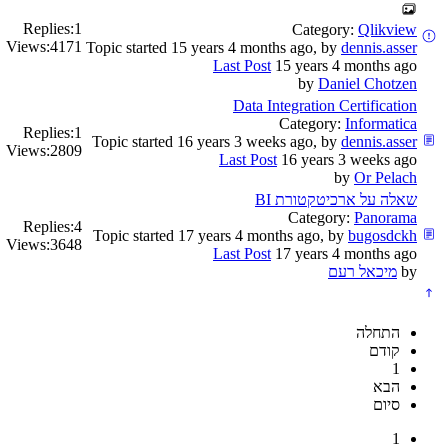
Replies:
1
Category:
Qlikview
Views:
4171
Topic started 15 years 4 months ago, by
dennis.asser
Last Post
15 years 4 months ago
by
Daniel Chotzen
Data Integration Certification
Category:
Informatica
Replies:
1
Topic started 16 years 3 weeks ago, by
dennis.asser
Views:
2809
Last Post
16 years 3 weeks ago
by
Or Pelach
שאלה על ארכיטקטורת BI
Category:
Panorama
Replies:
4
Topic started 17 years 4 months ago, by
bugosdckh
Views:
3648
Last Post
17 years 4 months ago
by
מיכאל רעם
התחלה
קודם
1
הבא
סיום
1