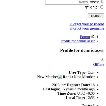
סיסמה
זכור אותי
התחברות
Forgot your password?
Forgot your username?
Forum
Profile for dennis.asser
Profile for dennis.asser
Offline
User Type:
User
Rank:
New Member
16 מאי 2013
Register Date:
Last login:
15 years 4 months ago
Time Zone:
UTC +0:00
Local Time:
12:53
Posts:
3