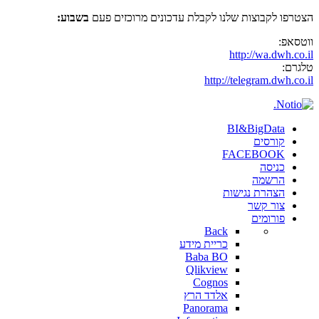
הצטרפו לקבוצות שלנו לקבלת עדכונים מרוכזים פעם
בשבוע:
ווטסאפ:
http://wa.dwh.co.il
טלגרם:
http://telegram.dwh.co.il
BI&BigData
קורסים
FACEBOOK
כניסה
הרשמה
הצהרת נגישות
צור קשר
פורומים
Back
כריית מידע
Baba BO
Qlikview
Cognos
אלדד הרץ
Panorama