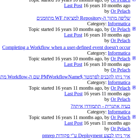
Last Post
16 years 10 months ago
by
Or Pelach
שליפה מתוך ה-Repository למציאת WF מתוזמנים
Category:
Informatica
Topic started 16 years 10 months ago, by
Or Pelach
Last Post
16 years 10 months ago
by
Or Pelach
Completing a Workflow when a user-defined event doesn't occur
Category:
Informatica
Topic started 16 years 10 months ago, by
Or Pelach
Last Post
16 years 10 months ago
by
Or Pelach
איך ניתן להכניס לפרמטר $PMWorkflowName שם ה-Workflow מתוך ה-Worklet
Category:
Informatica
Topic started 16 years 11 months ago, by
Or Pelach
Last Post
16 years 11 months ago
by
Or Pelach
בעיה אתגרית - תתמודדו איתה?
Category:
Informatica
Topic started 16 years 11 months ago, by
Or Pelach
Last Post
16 years 11 months ago
by
Or Pelach
איך ניתן לבצע Deployment ע"י פקודות pmrep