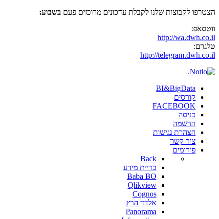
הצטרפו לקבוצות שלנו לקבלת עדכונים מרוכזים פעם
בשבוע:
ווטסאפ:
http://wa.dwh.co.il
טלגרם:
http://telegram.dwh.co.il
BI&BigData
קורסים
FACEBOOK
כניסה
הרשמה
הצהרת נגישות
צור קשר
פורומים
Back
כריית מידע
Baba BO
Qlikview
Cognos
אלדד הרץ
Panorama