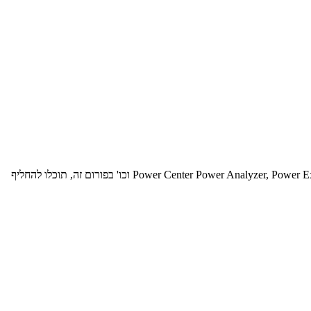
פורום זה נועד להחליף מידע בנושאים שונים ומגוונים הקשורים לאינטגרציית נתונים עם מוצרי אינפורמטיקה כגון: Power Center Power Analyzer, Power Exchange,, MetaData Manager, B2B וכו' בפורום זה, תוכלו להחליף