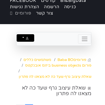
BI&BigData
קורסים
FACEBOOK
כניסה
הרשמה
הצהרת נגישות
צור קשר
פורומים
פורומים
Baba BO
משתמשים כללים
פורום business objects ביזנס אובג'קטס
שאלת עיצוב גרף שעד כה לא מצאנו לה פתרון
שאלת עיצוב גרף שעד כה לא
מצאנו לה פתרון