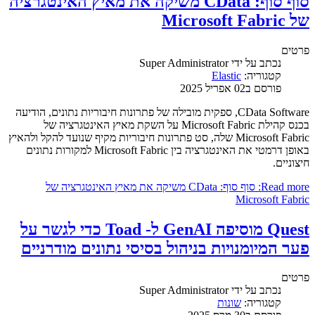
סוף סוף: CData משיקה את מאיץ האינטגרציה
של Microsoft Fabric
פרטים
נכתב על ידי
Super Administrator
קטגוריה:
Elastic
פורסם ב02 אפריל 2025
CData Software, ספקית מובילה של פתרונות חיבוריות נתונים, הודיעה
בכנס קהילת Microsoft Fabric על השקת מאיץ האינטגרציה של
Microsoft Fabric שלה, סט פתרונות חיבוריות מקיף שנועד להקל ולהאיץ
באופן דרמטי את האינטגרציה בין Microsoft Fabric למקורות נתונים
חיצוניים.
Read more: סוף סוף: CData משיקה את מאיץ האינטגרציה של
Microsoft Fabric
Quest מוסיפה GenAI ל- Toad כדי לגשר על
פער המיומנויות בניהול בסיסי נתונים מודרניים
פרטים
נכתב על ידי
Super Administrator
קטגוריה:
שונות