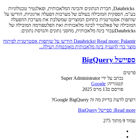
Databricks, חברת הנתונים והבינה המלאכותית, ופאלנטיר טכנולוגיות
בע"מ, הספקית המובילה בעולם של מערכות הפעלה ארגוניות, הודיעו על
שותפות אסטרטגית בתחום המוצרים שמשלבת את מערכת ההפעלה
המובילה של פאלנטיר לבינה מלאכותית ואת הפלטפורמה המובילה של
Databricksעבור בינה מלאכותית, מחסני נתונים והנדסת נתונים.
Read more: Palantir וDatabricks הודיעו על שותפות אסטרטגית לפיתוח
מוצר כדי להעניק בינה מלאכותית מאובטחת ויעילה...
ספיישל BigQuery
פרטים
נכתב על ידי
Super Administrator
קטגוריה:
Google
פורסם ב13 מרס 2025
רוצים לדעת בדיוק מה זה Google BigQuery?
Read more: ספיישל BigQuery
עמוד 9 מתוך 275