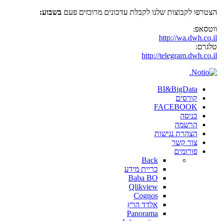
הצטרפו לקבוצות שלנו לקבלת עדכונים מרוכזים פעם
בשבוע:
ווטסאפ:
http://wa.dwh.co.il
טלגרם:
http://telegram.dwh.co.il
BI&BigData
קורסים
FACEBOOK
כניסה
הרשמה
הצהרת נגישות
צור קשר
פורומים
Back
כריית מידע
Baba BO
Qlikview
Cognos
אלדד הרץ
Panorama