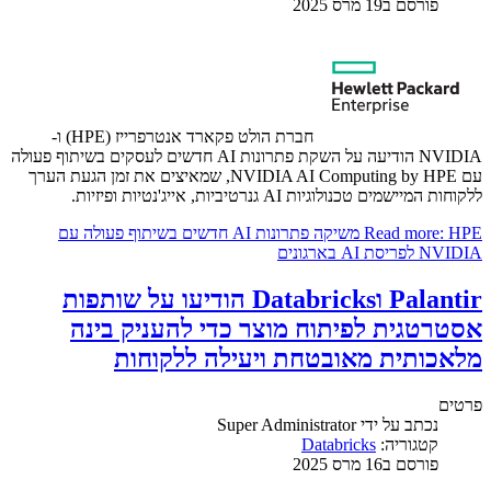
פורסם ב19 מרס 2025
חברת הולט פקארד אנטרפרייז (HPE) ו-
NVIDIA הודיעה על השקת פתרונות AI חדשים לעסקים בשיתוף פעולה
עם NVIDIA AI Computing by HPE, שמאיצים את זמן הגעת הערך
ללקוחות המיישמים טכנולוגיות AI גנרטיביות, אייג'נטיות ופיזיות.
Read more: HPE משיקה פתרונות AI חדשים בשיתוף פעולה עם
NVIDIA לפריסת AI בארגונים
Palantir וDatabricks הודיעו על שותפות
אסטרטגית לפיתוח מוצר כדי להעניק בינה
מלאכותית מאובטחת ויעילה ללקוחות
פרטים
נכתב על ידי
Super Administrator
קטגוריה:
Databricks
פורסם ב16 מרס 2025