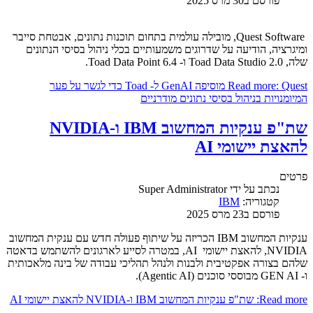
פורסם ב30 מרס 2025
Quest Software, מובילה עולמית בתחום תוכנות נתונים, אבטחת סייבר
ומיגרציה, הודיעה על שדרוגים משמעותיים בכלי ניהול בסיסי הנתונים
שלה, Toad Data Studio 2.0 ו- Toad Data Point 6.4.
Read more: Quest מוסיפה GenAI ל- Toad כדי לגשר על פער
המיומנויות בניהול בסיסי נתונים מודרניים
שת"פ ענקיות המחשוב IBM ו-NVIDIA
להאצת יישומי AI
פרטים
נכתב על ידי
Super Administrator
קטגוריה:
IBM
פורסם ב23 מרס 2025
ענקיות המחשוב IBM הכריזה על שיתוף פעולה חדש עם ענקית המחשוב
NVIDIA, להאצת יישומי AI, במטרה לסייע לארגונים להשתמש בדאטה
שלהם בצורה אפקטיבית ולבנות ולנהל תהליכי עבודה של בינה מלאכותית
ו- GEN AI מבוססי סוכנים (Agentic AI).
Read more: שת"פ ענקיות המחשוב IBM ו-NVIDIA להאצת יישומי AI