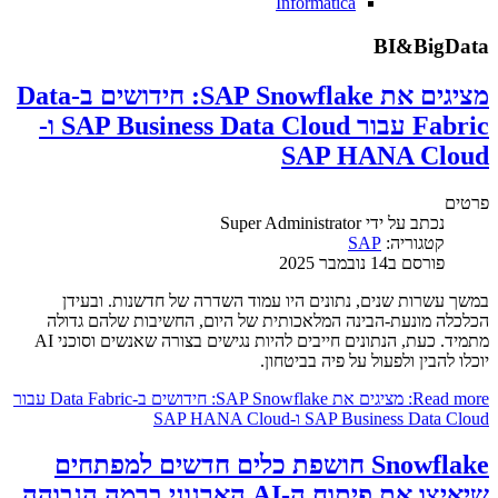
Informatica
BI&BigData
מציגים את SAP Snowflake: חידושים ב-Data
Fabric עבור SAP Business Data Cloud ו-
SAP HANA Cloud
פרטים
נכתב על ידי
Super Administrator
קטגוריה:
SAP
פורסם ב14 נובמבר 2025
במשך עשרות שנים, נתונים היו עמוד השדרה של חדשנות. ובעידן
הכלכלה מונעת-הבינה המלאכותית של היום, החשיבות שלהם גדולה
מתמיד. כעת, הנתונים חייבים להיות נגישים בצורה שאנשים וסוכני AI
יוכלו להבין ולפעול על פיה בביטחון.
Read more: מציגים את SAP Snowflake: חידושים ב-Data Fabric עבור
SAP Business Data Cloud ו-SAP HANA Cloud
Snowflake חושפת כלים חדשים למפתחים
שיאיצו את פיתוח ה-AI הארגוני ברמה הגבוהה