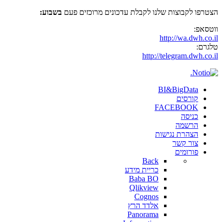
הצטרפו לקבוצות שלנו לקבלת עדכונים מרוכזים פעם
בשבוע:
ווטסאפ:
http://wa.dwh.co.il
טלגרם:
http://telegram.dwh.co.il
BI&BigData
קורסים
FACEBOOK
כניסה
הרשמה
הצהרת נגישות
צור קשר
פורומים
Back
כריית מידע
Baba BO
Qlikview
Cognos
אלדד הרץ
Panorama