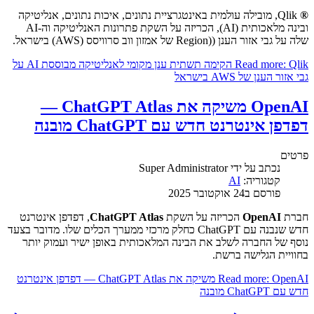
®
Qlik, מובילה עולמית באינטגרציית נתונים, איכות נתונים, אנליטיקה
ובינה מלאכותית (AI), הכריזה על השקת פתרונות האנליטיקה וה-AI
שלה על גבי אזור הענן ((Region של אמזון ווב סרוויסס (AWS) בישראל.
Read more: Qlik הקימה תשתית ענן מקומי לאנליטיקה מבוססת AI על
גבי אזור הענן של AWS בישראל
OpenAI משיקה את ChatGPT Atlas —
דפדפן אינטרנט חדש עם ChatGPT מובנה
פרטים
נכתב על ידי
Super Administrator
קטגוריה:
AI
פורסם ב24 אוקטובר 2025
חברת
OpenAI
הכריזה על השקת
ChatGPT Atlas
, דפדפן אינטרנט
חדש שנבנה עם ChatGPT כחלק מרכזי ממערך הכלים שלו. מדובר בצעד
נוסף של החברה לשלב את הבינה המלאכותית באופן ישיר ועמוק יותר
בחוויית הגלישה ברשת.
Read more: OpenAI משיקה את ChatGPT Atlas — דפדפן אינטרנט
חדש עם ChatGPT מובנה