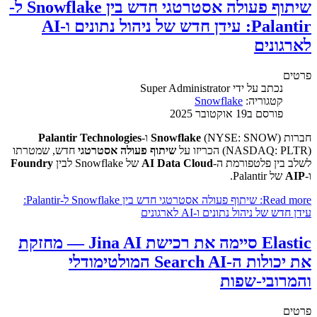
שיתוף פעולה אסטרטגי חדש בין Snowflake ל-
Palantir: עידן חדש של ניהול נתונים ו-AI
לארגונים
פרטים
נכתב על ידי
Super Administrator
קטגוריה:
Snowflake
פורסם ב19 אוקטובר 2025
חברות
(NYSE: SNOW) ו-
Snowflake
Palantir Technologies
(NASDAQ: PLTR) הכריזו על
שיתוף פעולה אסטרטגי
חדש, שמטרתו
לשלב בין פלטפורמת ה-
AI Data Cloud
של Snowflake לבין
Foundry
ו-
AIP
של Palantir.
Read more: שיתוף פעולה אסטרטגי חדש בין Snowflake ל-Palantir:
עידן חדש של ניהול נתונים ו-AI לארגונים
Elastic סיימה את רכישת Jina AI — מחזקת
את יכולות ה-Search AI המולטימודלי
והמרובי-שפות
פרטים