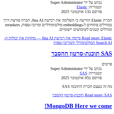
נכתב על ידי
Super Administrator
קטגוריה:
Elastic
פורסם ב13 אוקטובר 2025
חברת Elastic הודיעה כי השלימה את רכישת Jina AI, חברה פורצת דרך
במודלים פתוחים ל-embeddings מולטימודליים ומרובי-שפות, rerankers
ומודלים קטנים לשימושים יישומיים.
Read more: Elastic סיימה את רכישת Jina AI — מחזקת את יכולות ה-
Search AI המולטימודלי והמרובי-שפות
SAS תוכנת-סרטון ההסבר
פרטים
נכתב על ידי
Super Administrator
קטגוריה:
SAS
פורסם ב05 אוקטובר 2025
מה זה בעצם חברת התוכנה SAS
Read more: SAS תוכנת-סרטון ההסבר
MongoDB Here we come!