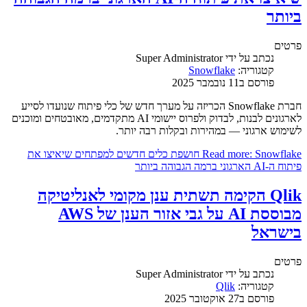
ביותר
פרטים
נכתב על ידי
Super Administrator
קטגוריה:
Snowflake
פורסם ב11 נובמבר 2025
חברת Snowflake הכריזה על מערך חדש של כלי פיתוח שנועדו לסייע
לארגונים לבנות, לבדוק ולפרוס יישומי AI מתקדמים, מאובטחים ומוכנים
לשימוש ארגוני — במהירות ובקלות רבה יותר.
Read more: Snowflake חושפת כלים חדשים למפתחים שיאיצו את
פיתוח ה-AI הארגוני ברמה הגבוהה ביותר
Qlik הקימה תשתית ענן מקומי לאנליטיקה
מבוססת AI על גבי אזור הענן של AWS
בישראל
פרטים
נכתב על ידי
Super Administrator
קטגוריה:
Qlik
פורסם ב27 אוקטובר 2025