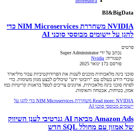
Informatica
BI&BigData
NVIDIA משחררת NIM Microservices כדי
להגן על יישומים מבוססי סוכני AI
פרטים
נכתב על ידי
Super Administrator
קטגוריה:
Nvidia
פורסם ב17 ינואר 2025
סוכני בינה מלאכותית מוכנים לשנות את הפרודוקטיביות עבור מיליארד
עובדי הידע בעולם עם "רובוטי ידע" שיכולים לבצע מגוון משימות. כדי
לפתח סוכני בינה מלאכותית, ארגונים צריכים לטפל בדאגות קריטיות כמו
אמון, בטיחות, אבטחה ותאימות.
Read more: NVIDIA משחררת NIM Microservices כדי להגן על
יישומים מבוססי סוכני AI
Amazon Ads מביאה AI גנרטיבי לענן השיווק
של אמזון עם מחולל SQL חדש