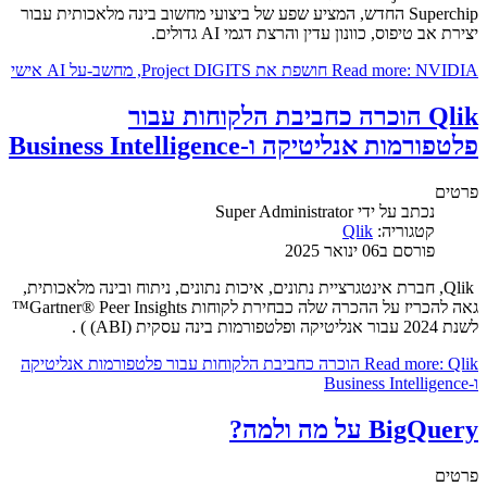
Superchip החדש, המציע שפע של ביצועי מחשוב בינה מלאכותית עבור
יצירת אב טיפוס, כוונון עדין והרצת דגמי AI גדולים.
Read more: NVIDIA חושפת את Project DIGITS, מחשב-על AI אישי
Qlik הוכרה כחביבת הלקוחות עבור
פלטפורמות אנליטיקה ו-Business Intelligence
פרטים
נכתב על ידי
Super Administrator
קטגוריה:
Qlik
פורסם ב06 ינואר 2025
Qlik, חברת אינטגרציית נתונים, איכות נתונים, ניתוח ובינה מלאכותית,
גאה להכריז על ההכרה שלה כבחירת לקוחות Gartner® Peer Insights™
לשנת 2024 עבור אנליטיקה ו
פלטפורמות
בינה עסקית (ABI) ) .
Read more: Qlik הוכרה כחביבת הלקוחות עבור פלטפורמות אנליטיקה
ו-Business Intelligence
BigQuery על מה ולמה?
פרטים