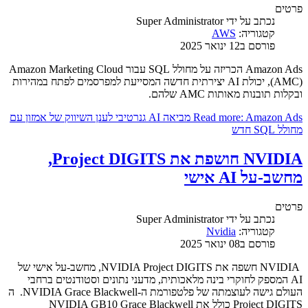
פרטים
נכתב על ידי
Super Administrator
קטגוריה:
AWS
פורסם ב12 ינואר 2025
Amazon Ads הכריזה על מחולל SQL עבור Amazon Marketing Cloud
(AMC), יכולת AI יצירתית חדשה המסייעת למפרסמים לפתח במהירות
ובקלות תובנות מאותות AMC שלהם.
Read more: Amazon Ads מביאה AI גנרטיבי לענן השיווק של אמזון עם
מחולל SQL חדש
NVIDIA חושפת את Project DIGITS,
מחשב-על AI אישי
פרטים
נכתב על ידי
Super Administrator
קטגוריה:
Nvidia
פורסם ב08 ינואר 2025
NVIDIA חשפה את NVIDIA Project DIGITS, מחשב-על אישי של
AI המספק לחוקרי בינה מלאכותית, מדעני נתונים וסטודנטים ברחבי
העולם גישה לעוצמתה של פלטפורמת ה-NVIDIA Grace Blackwell. ה
Project DIGITS כולל את NVIDIA GB10 Grace Blackwell