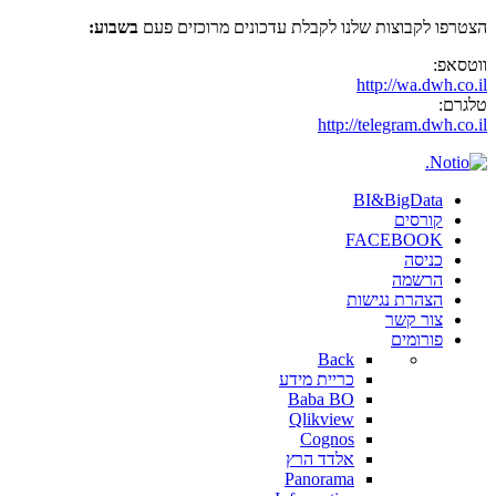
הצטרפו לקבוצות שלנו לקבלת עדכונים מרוכזים פעם
בשבוע:
ווטסאפ:
http://wa.dwh.co.il
טלגרם:
http://telegram.dwh.co.il
BI&BigData
קורסים
FACEBOOK
כניסה
הרשמה
הצהרת נגישות
צור קשר
פורומים
Back
כריית מידע
Baba BO
Qlikview
Cognos
אלדד הרץ
Panorama