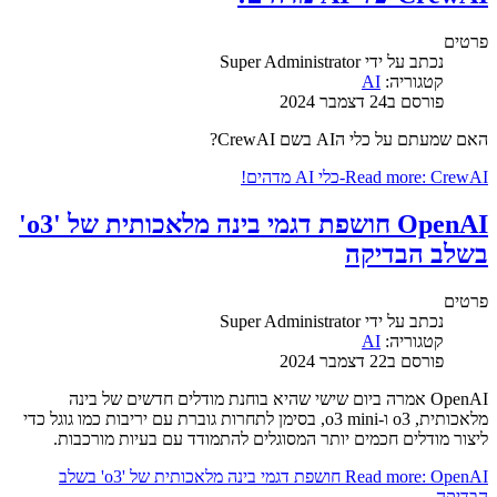
פרטים
נכתב על ידי
Super Administrator
קטגוריה:
AI
פורסם ב24 דצמבר 2024
האם שמעתם על כלי הAI בשם CrewAI?
Read more: CrewAI-כלי AI מדהים!
OpenAI חושפת דגמי בינה מלאכותית של 'o3'
בשלב הבדיקה
פרטים
נכתב על ידי
Super Administrator
קטגוריה:
AI
פורסם ב22 דצמבר 2024
OpenAI אמרה ביום שישי שהיא בוחנת מודלים חדשים של בינה
מלאכותית, o3 ו-o3 mini, בסימן לתחרות גוברת עם יריבות כמו גוגל כדי
ליצור מודלים חכמים יותר המסוגלים להתמודד עם בעיות מורכבות.
Read more: OpenAI חושפת דגמי בינה מלאכותית של 'o3' בשלב
הבדיקה