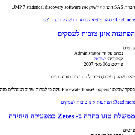
חברת SAS הוציאה לשוק את JMP 7 statistical discovery software.
Read more: סאס מוציאה גרסה חדשה לתוכנת ג'מפ
הפתעות אינן טובות לעסקים
פרטים
נכתב על ידי
Administrator
קטגוריה:
ישראל
פורסם ב06 מאי 2007
מאת שמעון עמית,סמנכ"ל פתרונות תוכנה בגילון
בסקר שביצעו PricewaterhouseCoopers עלה כי למרות שרוב המנהלים מזהים את הערך שבנתונים הארגוניים, למעלה מחצי מהם אינם יודעים לחקור ולפרש אותם.
Read more: הפתעות אינן טובות לעסקים
ממשלת טוגו בחרה ב- Zetes כמפעילה היחידה
פרטים