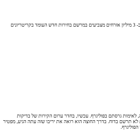
לקראת הבחירות שיתקיימו בטוגו באפריקה בסוף יוני 2007, בחרה ועדת הבחירות הלאומית במערכת רישום ביומטרי של חברת Zetes, עבור הרישום של כ- 3 מיליון אזרחים מצביעים במרשם בחירות חדש העומד בקריטריונים
 לאימות גרסתם בפוליגרף. עכשיו, בחדר ערום הקירות של בדיקות
ת לא תרשם בדוח. בדרך החוצה הוא רואה את יריבו שזה עתה הגיע, מפטיר
הפוליגרף.