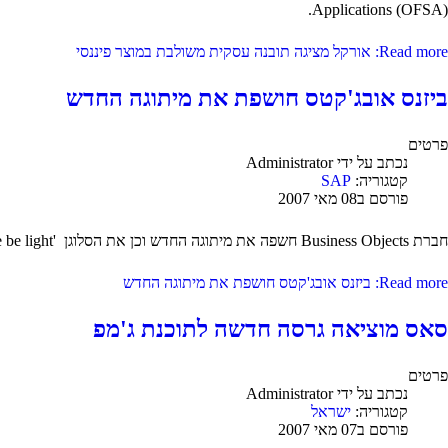
Applications (OFSA).
Read more: אורקל מציגה תובנה עסקית משולבת במוצר פיננסי
ביזנס אובג'קטס חושפת את מיתוגה החדש
פרטים
נכתב על ידי
Administrator
קטגוריה:
SAP
פורסם ב08 מאי 2007
חברת Business Objects חשפה את מיתוגה החדש וכן את הסלוגן 'Let there be light' המסמל את השינוי בדרך שBO מתממשקת לשוק.
Read more: ביזנס אובג'קטס חושפת את מיתוגה החדש
סאס מוציאה גרסה חדשה לתוכנת ג'מפ
פרטים
נכתב על ידי
Administrator
קטגוריה:
ישראל
פורסם ב07 מאי 2007