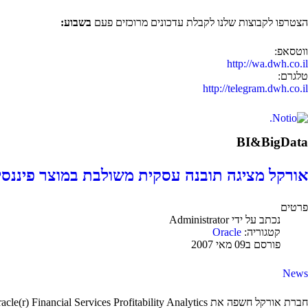
הצטרפו לקבוצות שלנו לקבלת עדכונים מרוכזים פעם
בשבוע:
ווטסאפ:
http://wa.dwh.co.il
טלגרם:
http://telegram.dwh.co.il
BI&BigData
אורקל מציגה תובנה עסקית משולבת במוצר פיננסי
פרטים
נכתב על ידי
Administrator
קטגוריה:
Oracle
פורסם ב09 מאי 2007
News