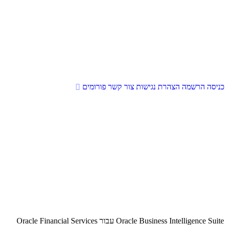
כניסה
הרשמה
הצהרת נגישות
צור קשר
פורומים
חברת אורקל חשפה את Oracle(r) Financial Services Profitability Analytics, אשר מכיל אפשרות BI המבוסס על Oracle Business Intelligence Suite Enterprise Edition 10g Release 3 עבור Oracle Financial Services