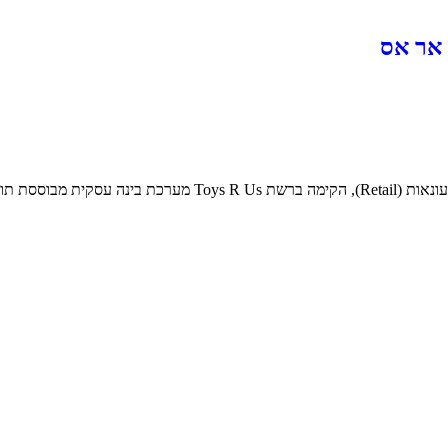
 אר אס