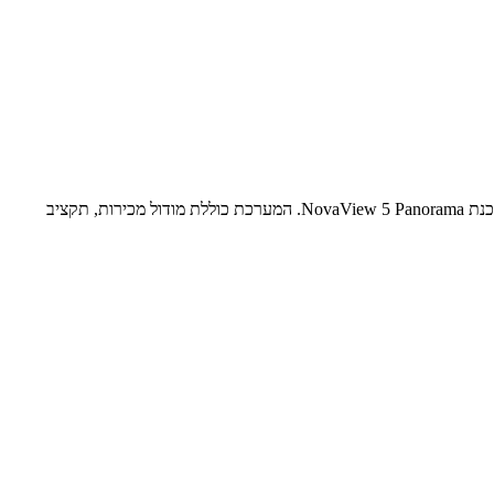
חברת DataCube, המתמחה ביישום מערכות בינה עסקית (BI) בתחום הקימעונאות (Retail), הקימה ברשת Toys R Us מערכת בינה עסקית מבוססת תוכנת NovaView 5 Panorama. המערכת כוללת מודול מכירות, תקציב