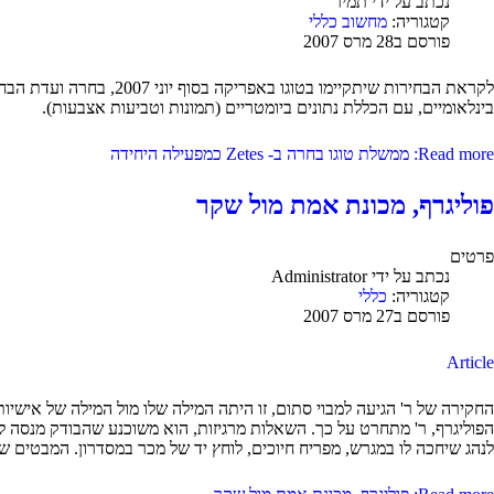
נכתב על ידי
תמיר
קטגוריה:
מחשוב כללי
פורסם ב28 מרס 2007
בינלאומיים, עם הכללת נתונים ביומטריים (תמונות וטביעות אצבעות).
Read more: ממשלת טוגו בחרה ב- Zetes כמפעילה היחידה
פוליגרף, מכונת אמת מול שקר
פרטים
נכתב על ידי
Administrator
קטגוריה:
כללי
פורסם ב27 מרס 2007
Article
החקירה של ר' הגיעה למבוי סתום, זו היתה המילה שלו מול המילה של אישי
הפוליגרף, ר' מתחרט על כך. השאלות מרגיזות, הוא משוכנע שהבודק מנסה ל
לנהג שיחכה לו במגרש, מפריח חיוכים, לוחץ יד של מכר במסדרון. המבטים של