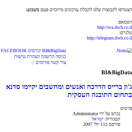
הצטרפו לקבוצות שלנו לקבלת עדכונים מרוכזים פעם
בשבוע:
ווטסאפ:
http://wa.dwh.co.il
טלגרם:
http://telegram.dwh.co.il
BI&BigData
קורסים
FACEBOOK
כניסה
הרשמה
הצהרת נגישות
צור קשר
פורומים
BI&BigData
ג'ון ברייס הדרכה ואנשים ומחשבים יקיימו סדנא
בתחום התובנה העסקית
פרטים
נכתב על ידי
Administrator
קטגוריה:
ישראל
פורסם ב11 יולי 2007