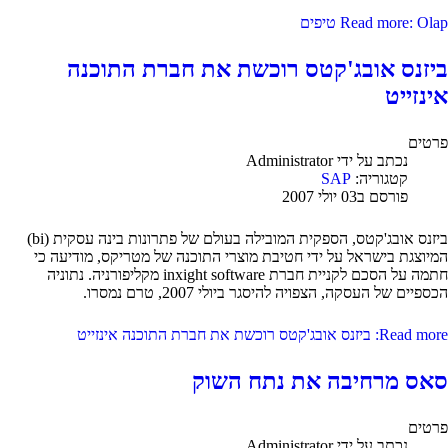
Read more: Olap טיפים
ביזנס אובג'קטס רוכשת את חברת התוכנה
אינזייט
פרטים
נכתב על ידי
Administrator
קטגוריה:
SAP
פורסם ב03 יולי 2007
ביזנס אובג'קטס, הספקית המובילה בעולם של פתרונות בינה עסקית (bi)
המיוצגת בישראל על ידי חטיבת מוצרי התוכנה של מטריקס, מודיעה כי
חתמה על הסכם לקניית חברת inxight software מקליפורניה. נתוניה
הכספיים של העסקה, הצפויה להיסגר ביולי 2007, טרם נמסרו.
Read more: ביזנס אובג'קטס רוכשת את חברת התוכנה אינזייט
סאס מרחיבה את נתח השוק
פרטים
נכתב על ידי
Administrator