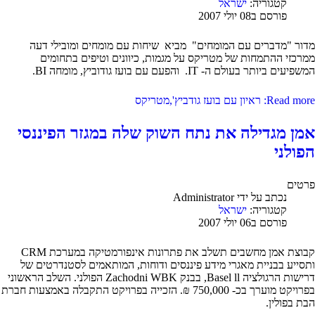
קטגוריה:
ישראל
פורסם ב08 יולי 2007
מדור "מדברים עם המומחים" מביא שיחות עם מומחים ומובילי דעה
ממרכזי ההתמחות של מטריקס על מגמות, כיוונים וטיפים בתחומים
המשפיעים ביותר בעולם ה- IT. והפעם עם בועז גודוביץ, מומחה BI.
Read more: ראיון עם בועז גודביץ',מטריקס
אמן מגדילה את נתח השוק שלה במגזר הפיננסי
הפולני
פרטים
נכתב על ידי
Administrator
קטגוריה:
ישראל
פורסם ב06 יולי 2007
קבוצת אמן מחשבים תשלב את פתרונות אינפורמטיקה במערכת CRM
ותסייע בבניית מאגרי מידע פיננסים ודוחות, המותאמים לסטנדרטים של
דרישות הרגולציה Basel ll, בבנק Zachodni WBK הפולני. השלב הראשוני
בפרויקט מוערך בכ- 750,000 ₪. הזכייה בפרויקט התקבלה באמצעות חברת
הבת בפולין.