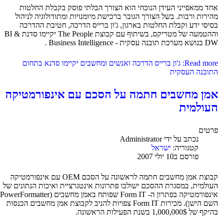
אחד ממאפייני העידן הנוכחי הוא הצורך הבלתי פוסק בקבלת החלטות
מהירות ורבות. בשל הצורך הגובר ברכישת מיומנויות ומתודולוגיה לניהול
בסיסי ידע וקבלת החלטות בארגון, ג'ון ברייס הדרכה, חטיבת ההדרכה
וההטמעה של מטריקס, בשיתוף עם קבוצת The People יקיימו סדנת BI &
DW בנושא מערכת תובנה עסקית - Business Intelligence .
Read more: ג'ון ברייס הדרכה ואנשים ומחשבים יקיימו סדנא בתחום
התובנה העסקית
אמן מחשבים חתמה על הסכם עם אינפורמטיקה
העולמית
פרטים
נכתב על ידי
Administrator
קטגוריה:
ישראל
פורסם ב10 יולי 2007
קבוצת אמן מחשבים חתמה לראשונה על הסכם OEM עם אינפורמטיקה
העולמית, במסגרת ההסכם ישולבו פתרונות אינטגרציית ואיכות הנתונים של
אינפורמטיקה בפתרון ה- Form IT שפותח באמן מחשבים (PowerFormatter
השם הישן). מכירות Form IT צפויות להניב לקבוצת אמן מחשבים הכנסות
בהיקף של 1,000,000$ בשנת הפעילות הראשונה.