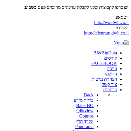
הצטרפו לקבוצות שלנו לקבלת עדכונים מרוכזים פעם
בשבוע:
ווטסאפ:
http://wa.dwh.co.il
טלגרם:
http://telegram.dwh.co.il
BI&BigData
קורסים
FACEBOOK
כניסה
הרשמה
הצהרת נגישות
צור קשר
פורומים
Back
כריית מידע
Baba BO
Qlikview
Cognos
אלדד הרץ
Panorama