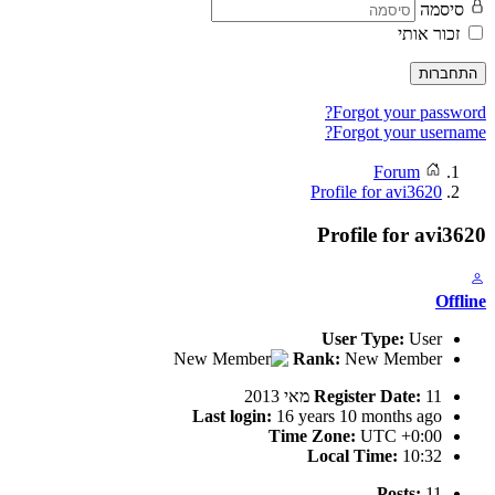
סיסמה
זכור אותי
התחברות
Forgot your password?
Forgot your username?
Forum
Profile for avi3620
Profile for avi3620
Offline
User Type:
User
Rank:
New Member
11 מאי 2013
Register Date:
Last login:
16 years 10 months ago
Time Zone:
UTC +0:00
Local Time:
10:32
Posts:
11