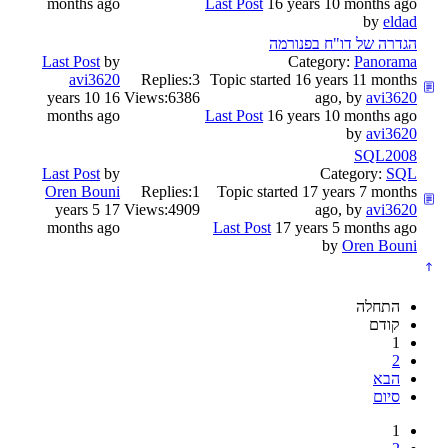
months ago
Last Post
16 years 10 months ago
by
eldad
הגדרה של דו"ח בפנורמה
Last Post
by
Category:
Panorama
avi3620
Replies:
3
Topic started 16 years 11 months
16 years 10
Views:
6386
ago, by
avi3620
months ago
Last Post
16 years 10 months ago
by
avi3620
SQL2008
Last Post
by
Category:
SQL
Oren Bouni
Replies:
1
Topic started 17 years 7 months
17 years 5
Views:
4909
ago, by
avi3620
months ago
Last Post
17 years 5 months ago
by
Oren Bouni
התחלה
קודם
1
2
הבא
סיום
1