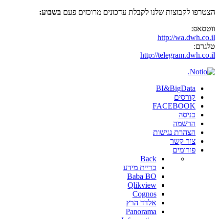
הצטרפו לקבוצות שלנו לקבלת עדכונים מרוכזים פעם
בשבוע:
ווטסאפ:
http://wa.dwh.co.il
טלגרם:
http://telegram.dwh.co.il
BI&BigData
קורסים
FACEBOOK
כניסה
הרשמה
הצהרת נגישות
צור קשר
פורומים
Back
כריית מידע
Baba BO
Qlikview
Cognos
אלדד הרץ
Panorama