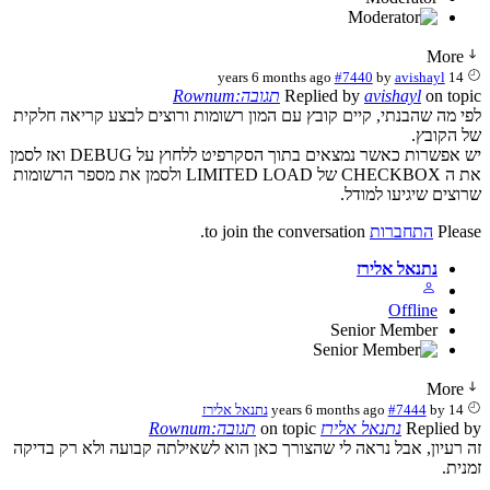
More
#7440
by
avishayl
14 years 6 months ago
on topic
avishayl
Replied by
תגובה:Rownum
לפי מה שהבנתי, קיים קובץ עם המון רשומות ורוצים לבצע קריאה חלקית
של הקובץ.
יש אפשרות כאשר נמצאים בתוך הסקרפיט ללחוץ על DEBUG ואז לסמן
את ה CHECKBOX של LIMITED LOAD ולסמן את מספר הרשומות
שרוצים שיגיעו למודל.
Please
התחברות
to join the conversation.
נתנאל אלירז
Offline
Senior Member
More
14 years 6 months ago
by
#7444
נתנאל אלירז
Replied by
נתנאל אלירז
on topic
תגובה:Rownum
זה רעיון, אבל נראה לי שהצורך כאן הוא לשאילתה קבועה ולא רק בדיקה
זמנית.