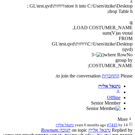
];
store h into C:\Users\itzike\Desktop\דוחות\GL\test.qvd ;
drop Table h;
g:
LOAD COSTUMER_NAME,
sum(V)as vtotal
FROM
C:\Users\itzike\Desktop\דוחות\GL\test.qvd
(qvd)
where RowNo()
group by
COSTUMER_NAME;
Please
התחברות
to join the conversation.
נתנאל אלירז
Offline
Senior Member
More
14 years 6 months ago
by
#7435
נתנאל אלירז
Replied by
נתנאל אלירז
on topic
תגובה:Rownum