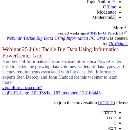
Topic Author
Offline
Moderator
More
#7845
by
Or Pelach
14 years 3 weeks ago
Webinar-Tackle Big Data Using Informatica PC Grid
was created
by
Or Pelach
Webinar 25 July: Tackle Big Data Using Informatica
PowerCenter Grid
Hundreds of Informatica customers use Informatica PowerCenter
Grid to tackle the growing data volumes, variety of data types, and
latency requirements associated with big data. Join Informatica
experts Stan Dorcey and John Haddad for this webinar to learn
more
vip.informatica.com/?
elqPURLPage=10297&B...163_member_133108445
Please
התחברות
to join the conversation.
התחלה
קודם
1
הבא