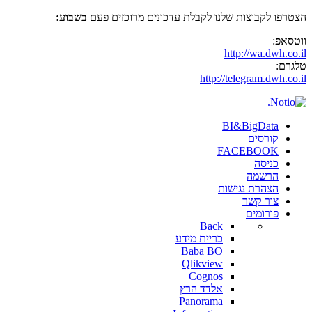
הצטרפו לקבוצות שלנו לקבלת עדכונים מרוכזים פעם
בשבוע:
ווטסאפ:
http://wa.dwh.co.il
טלגרם:
http://telegram.dwh.co.il
BI&BigData
קורסים
FACEBOOK
כניסה
הרשמה
הצהרת נגישות
צור קשר
פורומים
Back
כריית מידע
Baba BO
Qlikview
Cognos
אלדד הרץ
Panorama