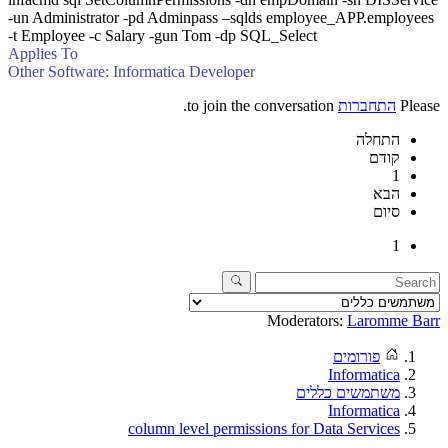
-un Administrator -pd Adminpass –sqlds employee_APP.employees
-t Employee -c Salary -gun Tom -dp SQL_Select
Applies To
Other Software: Informatica Developer
Please
התחברות
to join the conversation.
התחלה
קודם
1
הבא
סיום
1
Moderators:
Laromme Barr
פורומים
Informatica
משתמשים כללים
Informatica
column level permissions for Data Services