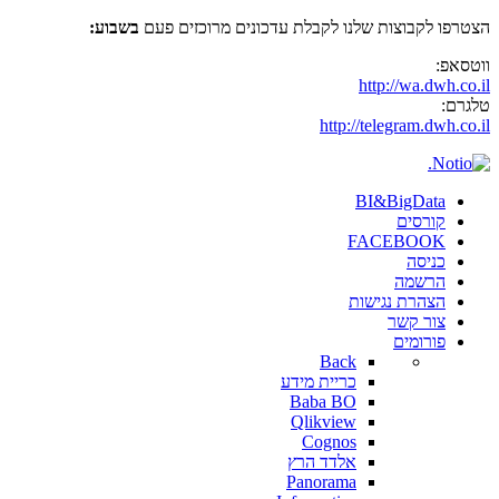
הצטרפו לקבוצות שלנו לקבלת עדכונים מרוכזים פעם
בשבוע:
ווטסאפ:
http://wa.dwh.co.il
טלגרם:
http://telegram.dwh.co.il
BI&BigData
קורסים
FACEBOOK
כניסה
הרשמה
הצהרת נגישות
צור קשר
פורומים
Back
כריית מידע
Baba BO
Qlikview
Cognos
אלדד הרץ
Panorama