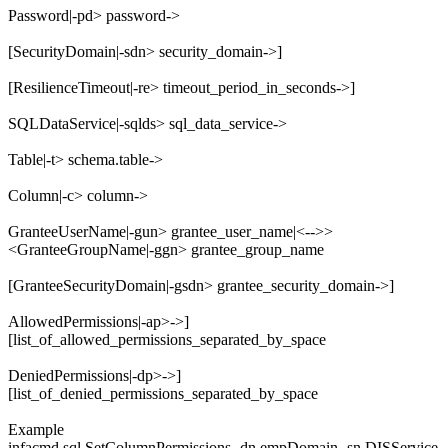
<-Password|-pd> password
[<-SecurityDomain|-sdn> security_domain]
[<-ResilienceTimeout|-re> timeout_period_in_seconds]
<-SQLDataService|-sqlds> sql_data_service
<-Table|-t> schema.table
<-Column|-c> column
<<-GranteeUserName|-gun> grantee_user_name|<-
GranteeGroupName|-ggn> grantee_group_name>
[<-GranteeSecurityDomain|-gsdn> grantee_security_domain]
[<-AllowedPermissions|-ap>
list_of_allowed_permissions_separated_by_space]
[<-DeniedPermissions|-dp>
list_of_denied_permissions_separated_by_space]
Example
infacmd sql SetColumnPermissions -dn empDomain -sn DISService