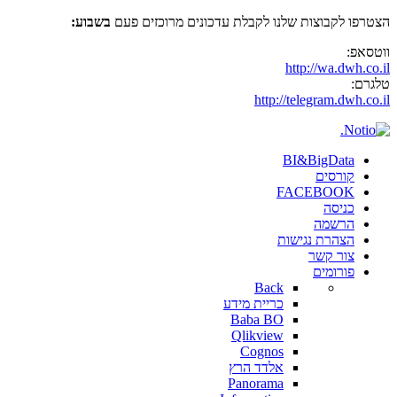
ו לקבוצות שלנו לקבלת עדכונים מרוכזים פעם
בשבוע:
פ:
http://wa.dwh.
:
http://telegram.dwh
BI&BigData
קורסים
FACEBOOK
כניסה
הרשמה
הצהרת נגישות
צור קשר
פורומים
Back
כריית מידע
Baba BO
Qlikview
Cognos
אלדד הרץ
Panorama