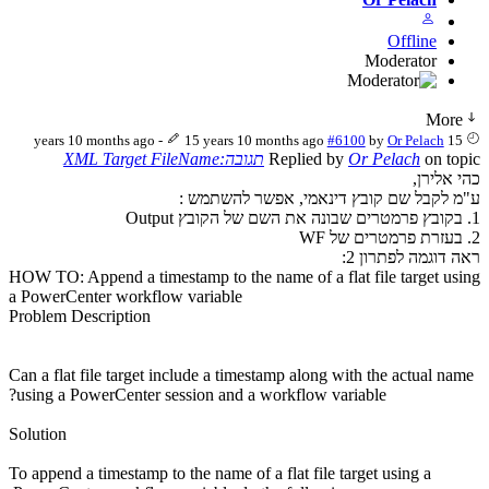
Offline
Moderator
Mo
-
15 years 10 months ago
#6100
by
Or Pelach
on 
Or Pelach
Replied by
תגובה:XML Target FileName
לירן,
קבל שם קובץ דינאמי, אפשר להשתמש :
גמה לפתרון 2:
HOW TO: Append a timestamp to the name of a flat file target 
a PowerCenter workflow variable
Problem Description
Can a flat file target include a timestamp along with the actual
using a PowerCenter session and a workflow variable?
Solution
To append a timestamp to the name of a flat file target using a