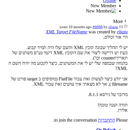
Offline
New Member
Mo
#6098
by
eliazu
XML Target FileName
was created by
ר וכולם,
 שבונה קובץ XML והשם שלו היה תמיד קבוע.
כעת יש דרישה ליצור את שם הקובץ XML דינמי (ע"פ משתנים של
כו').
 שבמפה שלי יש לי את המשתנים, כיצד לקבוע מה יהיה השם ה
אני יודע כיצד לעשות זאת עבור FlatFile (מוסיפים ב target פורט של
 עושים זאת עבור XML.
ל גירסא 8.1.1.
ושנה טובה!
P
התחברות
to join the conversation.
Or Pelach