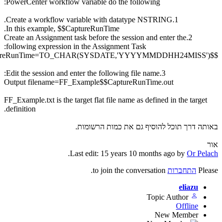
PowerCenter workflow variable do the following:
1.Create a workflow variable with datatype NSTRING.
In this example, $$CaptureRunTime.
2.Create an Assignment task before the session and enter the
following expression in the Assignment Task:
3.Edit the session and enter the following file name:
Output filename=FF_Example$$CaptureRunTime.out
FF_Example.txt is the target flat file name as defined in the targ
definition.
 דרך תוכל להוסיף גם את כמות הרשומות.
.
Last edit: 15 years 10 months ago by
Or P
P
התחברות
to join the conversation.
eliazu
Topic Author
Offline
New Member