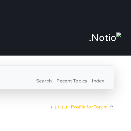
Search
Recent Topics
Index
Forum
Profile for רביב דן