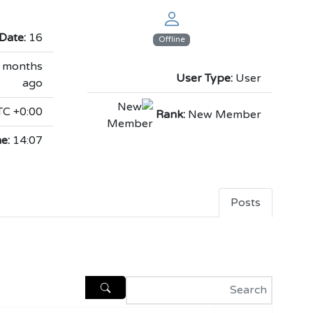
16 מרס 2016
Date:
Offline
4 months
User Type:
User
ago
C +0:00
Rank:
New Member
e:
14:07
Posts