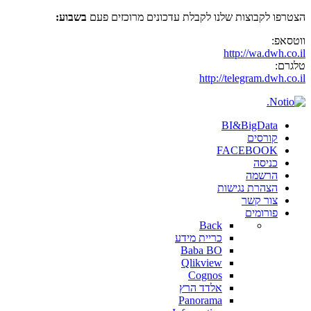
הצטרפו לקבוצות שלנו לקבלת עדכונים מרוכזים פעם
בשבוע:
ווטסאפ:
http://wa.dwh.co.il
טלגרם:
http://telegram.dwh.co.il
BI&BigData
קורסים
FACEBOOK
כניסה
הרשמה
הצהרת נגישות
צור קשר
פורומים
Back
כריית מידע
Baba BO
Qlikview
Cognos
אלדד הרץ
Panorama