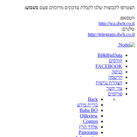
הצטרפו לקבוצות שלנו לקבלת עדכונים מרוכזים פעם
בשבוע:
ווטסאפ:
http://wa.dwh.co.il
טלגרם:
http://telegram.dwh.co.il
BI&BigData
קורסים
FACEBOOK
כניסה
הרשמה
הצהרת נגישות
צור קשר
פורומים
Back
כריית מידע
Baba BO
Qlikview
Cognos
אלדד הרץ
Panorama