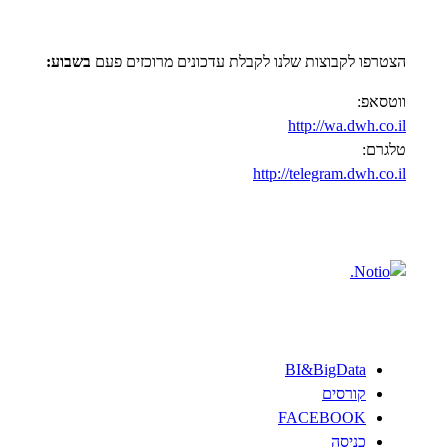
הצטרפו לקבוצות שלנו לקבלת עדכונים מרוכזים פעם
בשבוע:
ווטסאפ:
http://wa.dwh.co.il
טלגרם:
http://telegram.dwh.co.il
BI&BigData
קורסים
FACEBOOK
כניסה