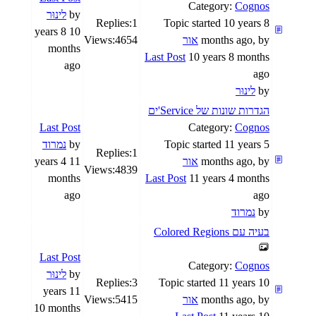
Category:
Cognos
by
לינוּר
Replies:
1
Topic started 10 years 8
10 years 8
months ago, by
אור
4654
Views:
months
Last Post
10 years 8 months
ago
ago
by
לינוּר
הגדרות שונות של Service'ים
Last Post
Category:
Cognos
Topic started 11 years 5
by
נמרוד
Replies:
1
months ago, by
אור
11 years 4
Views:
4839
months
Last Post
11 years 4 months
ago
ago
by
נמרוד
בעיה עם Colored Regions
Last Post
Category:
Cognos
by
לינוּר
Replies:
3
Topic started 11 years 10
11 years
months ago, by
אור
5415
Views:
10 months