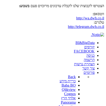
הצטרפו לקבוצות שלנו לקבלת עדכונים מרוכזים פעם
בשבוע:
ווטסאפ:
http://wa.dwh.co.il
טלגרם:
http://telegram.dwh.co.il
BI&BigData
קורסים
FACEBOOK
כניסה
הרשמה
הצהרת נגישות
צור קשר
פורומים
Back
כריית מידע
Baba BO
Qlikview
Cognos
אלדד הרץ
Panorama