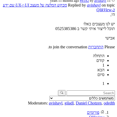
#8182
by
avishayl
11 years 11 months ago
on topic
avishayl
Replied by
מבקש המלצה על מעצב UI ו-UX עם ידע
ב-QlikView
הי,
יש לנו מעצבים כאלו
תוכל לייצור איתי קשר ב 0525385386
אבישי
Please
התחברות
to join the conversation.
התחלה
קודם
1
הבא
סיום
1
Moderators:
avishayl
,
giladl
,
Daniel Chotzen
,
odedth
פורומים