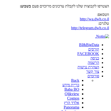
הצטרפו לקבוצות שלנו לקבלת עדכונים מרוכזים פעם
בשבוע:
ווטסאפ:
http://wa.dwh.co.il
טלגרם:
http://telegram.dwh.co.il
BI&BigData
קורסים
FACEBOOK
כניסה
הרשמה
הצהרת נגישות
צור קשר
פורומים
Back
כריית מידע
Baba BO
Qlikview
Cognos
אלדד הרץ
Panorama