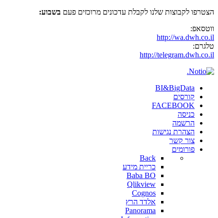
הצטרפו לקבוצות שלנו לקבלת עדכונים מרוכזים פעם
בשבוע:
ווטסאפ:
http://wa.dwh.co.il
טלגרם:
http://telegram.dwh.co.il
BI&BigData
קורסים
FACEBOOK
כניסה
הרשמה
הצהרת נגישות
צור קשר
פורומים
Back
כריית מידע
Baba BO
Qlikview
Cognos
אלדד הרץ
Panorama