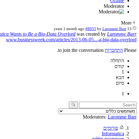
Offline
Moderator
More
#8055
by
Laromme Barr
13 years 1 month ago
atica Wants to Be a Big-Data Overlord
was created by
Laromme Barr
www.businessweek.com/articles/2013-06-05...-a-big-data-overlord
Please
התחברות
to join the conversation.
התחלה
קודם
1
הבא
סיום
1
Moderators:
Laromme Barr
פורומים
Informatica