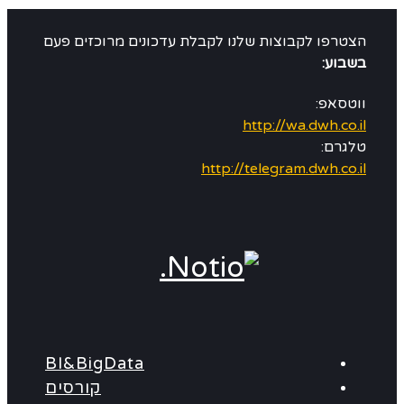
הצטרפו לקבוצות שלנו לקבלת עדכונים מרוכזים פעם
בשבוע:
ווטסאפ:
http://wa.dwh.co.il
טלגרם:
http://telegram.dwh.co.il
BI&BigData
קורסים