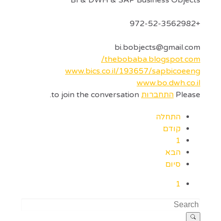
BI & DWH & SAP Business Objects
+972-52-3562982
bi.bobjects@gmail.com
thebobaba.blogspot.com/
www.bics.co.il/193657/sapbicoeeng
www.bo.dwh.co.il
Please
התחברות
to join the conversation.
התחלה
קודם
1
הבא
סיום
1