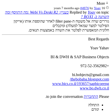
More
#4976
by
Yoav
16 years 7 months ago
on top
Yoav
Replied by
בעניין: Webi Vs Deski R2 :מה התווסף ומה
נה ב- BOXI ?
גוררים שדה אל משטח ה-filter pane לאחר שהוספת אותו (אייקון
ילטר למצד שמאל למעלה) ומקבלים
ונית המאפשרת לפלטר את השדה באמצעות תנאים.
Best Regar
Yoav Yah
BI & DWH & SAP Business Objec
bi.bobjects@gmail.c
thebobaba.blogspot.co
www.bics.co.il/193657/sapbicoee
www.bo.dwh.co.
Plea
התחברות
to join the conversation.
התחלה
קודם