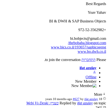
Best Regar
Yoav Yah
BI & DWH & SAP Business Objec
bi.bobjects@gmail.c
thebobaba.blogspot.co
www.bics.co.il/193657/sapbicoee
www.bo.dwh.co.
Plea
התחברות
to join the conversation.
ifat azulay
Offline
New Member
More
#627
by
ifat azulay
18 years 10 months ago
on top
ifat azulay
Replied by
בעניין: Webi Vs Deski
יואב,