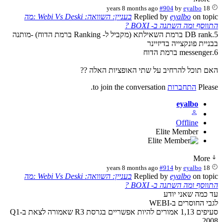
#904
by
eyalbo
18 years 8 months ago
on top
eyalbo
Replied by
בעניין: השוואה: Webi Vs Deski :מה
וסף ומה השתנה ב- BOXI ?
5.DB rank ברמת השאילתא (מקביל ל- Ranking ברמת הדוח) -מותנה
יית פונקצייה בדיזיינר
ם תוכל להרחיב על שתי האופציות האלה ??
Plea
התחברות
to join the conversation.
eyalbo
Offline
Elite Member
More
#914
by
eyalbo
18 years 8 months ago
on top
eyalbo
Replied by
בעניין: השוואה: Webi Vs Deski :מה
וסף ומה השתנה ב- BOXI ?
 כמה שאני יודע
י החוסרים ב-WEBI
סעיפים 1,13 אמורים להיות אפשריים בגרסת R3 שאמורה לצאת ב-Q1
20