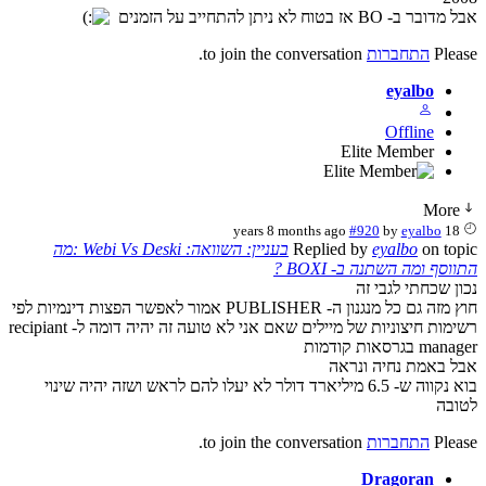
בר ב- BO אז בטוח לא ניתן להתחייב על הזמנים
Plea
התחברות
to join the conversation.
eyalbo
Offline
Elite Member
More
#920
by
eyalbo
18 years 8 months ago
on top
eyalbo
Replied by
בעניין: השוואה: Webi Vs Deski :מה
וסף ומה השתנה ב- BOXI ?
ון שכחתי לגבי זה
חוץ מזה גם כל מנגנון ה- PUBLISHER אמור לאפשר הפצות דינמיות לפי
רשימות חיצוניות של מיילים שאם אני לא טועה זה יהיה דומה ל- recipiant
ma בגרסאות קודמות
ל באמת נחיה ונראה
בוא נקווה ש- 6.5 מיליארד דולר לא יעלו להם לראש ושזה יהיה שינוי
ובה
Plea
התחברות
to join the conversation.
Dragoran