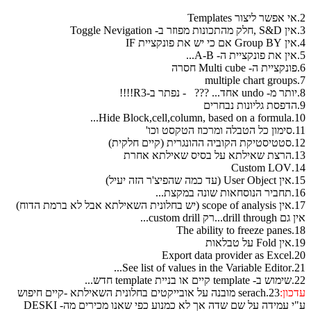
10.Hide Bloc
סט וכו'
יים חלקית)
לתא אחרת
14.
ר הזה יעיל)
מקצת...
ל לא ברמת הדוח)
drill th...רק custom drill...
18.The 
בלאות
20.Expor
21.See list
templ חדש...
כון:
23.serach מובנה על אובייקטים בחלונית השאילתא -קיים חיפוש
י עמידה על שם שדה אך לא כמנוע כפי שאנו מכירים מה- DESKI