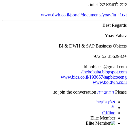
ק לדוגמא של inlist :
www.dwh.co.il/portal/documents/yoav/in_if.t
Best Regar
Yoav Yah
BI & DWH & SAP Business Objec
bi.bobjects@gmail.c
thebobaba.blogspot.co
www.bics.co.il/193657/sapbicoee
www.bo.dwh.co.
Plea
התחברות
to join the conversation.
אלון צוקלר
Offline
Elite Member