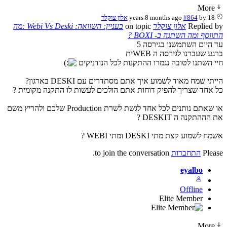
More
18 years 8 months ago
by
#864
אלון צוקלר
Replied 
אלון צוקלר
on topic
בעניין: השוואה: Webi Vs Deski :מה
וסף ומה השתנה ב- BOXI ?
 היום השתמשנו בגירסה 5
ע שעברנו לגירסה ה WEBית
י השתנו לטובה נגמרו ההתקנות לכל הנודניקים
תי שמח מאוד לשמוע איך אתם מסתדרים עם DESKI בארגון?
 אחד שצריך להפיק דוחות אתם הולכים לעשות לו התקנה מקומית ?
או שאתם נותנים לכל אחד לגשת לשרת Production שלכם ולהריץ משם
הההתקנה ה DESKIT ?
ח לשמוע קצת מתי DESKI ומתי WEBI ?
Plea
התחברות
to join the conversation.
eyalbo
Offline
Elite Member
More