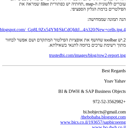
עוברים ללשונית ה-map ,תחתיה יש כפתורית filter שמראה את
ילטרים ברמת הגליון הספציפי.
ה תמונה שממחישה:
2.יש toolbar שחושף את אופציות הפילטור המתקדם ושם אפשר לבחור
וך רשימת ערכים בדומה לתנאי בשאילתא.
trustedbi.com/images/blog/row2-report.j
Best Regar
Yoav Yah
BI & DWH & SAP Business Objec
bi.bobjects@gmail.c
thebobaba.blogspot.co
www.bics.co.il/193657/sapbicoee
www.bo.dwh.co.