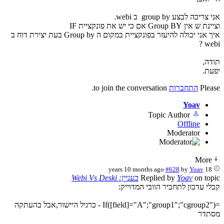
צריכה לבצע group by ב webi.
 אין Group BY אם כי יש את פונקציית IF
איך אני יכולה להיעזר בפונקציית במקום ה Group by בעת יצירת דוח ב
web
דה,
עת.
Plea
התחברות
to join the conversation.
Yoav
Topic Author
Offline
Moderator
More
#628
by
Yoav
18 years 10 months ago
on top
Yoav
Replied by
בעניין: Webi Vs Deski
לי עדכון לתחביר הוובי המדוייק:
=If([field]="A";"group1";"cgroup2") - כרגיל היישור,אבל בהעתקה
תדר