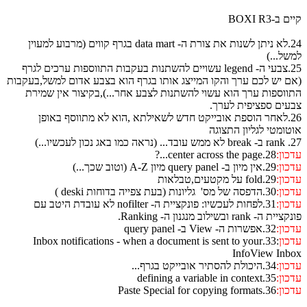
 ב-BOXI R3
24.לא ניתן לשנות את צורת ה- data mart בגרף קווים (מרבוע למעוין
של...)
25.צבעי ה- legend עשויים להשתנות בעקבות התווספות ערכים לגרף
ם יש לכם ערך והקו המייצג אותו בגרף הוא בצבע אדום למשל,בעקבות
ווספות ערך הוא עשוי להשתנות לצבע אחר...),בקיצור אין שמירת
עים ספציפית לערך.
26.לאחר הוספת אובייקט חדש לשאילתא ,הוא לא מתווסף באופן
טומטי לגליון התצוגה
נכון לעכשיו...)
כון:
28.center across the page...?
כון:
29.אין מיון ב- query panel מיון A-Z (וטוב שכך...)
כון:
29.fold על מקטעים,טבלאות
כון:
30.הדפסה של מס' גליונות (בעת צפייה בדוחות deski )
כון:
31.לפחות לעכשיו: פונקציית ה- nofilter לא עובדת היטב עם
ת ה- rank ובשילוב מנגנון ה- Ranking.
כון:
32.אפשרות ה- View ב- query panel
כון
:33.Inbox notifications - when a document is sent to your
InfoView Inb
כון:
34.היכולת להסתיר אובייקט בגרף...
כון:
35.defining a variable in context
כון:
36.Paste Special for copying formats