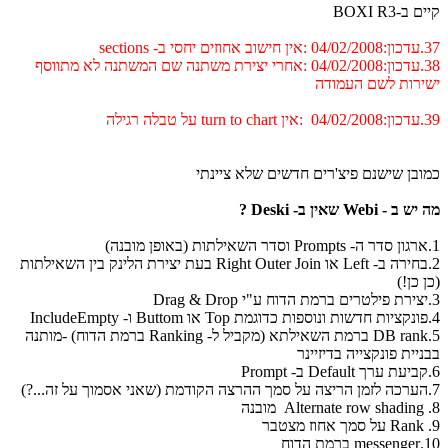
 ב-BOXI R3
י ב- sections
38.עדכון:04/02/2008 :אחרי יצירת משתנה שם המשתנה לא מתווסף
ירות לשם העמודה
על טבלה רגילה
ובן שישנם פיצ'רים חדשים שלא ציינתי
ב - Webi שאין ב- Deski ?
2.בחירה ב- Left או Right Outer Join בעת יצירת הלינק בין השאילתות
 כן!)
5.DB rank ברמת השאילתא (מקביל ל- Ranking ברמת הדוח) -מותנה
יית פונקצייה בדיזיינר
 הדוח