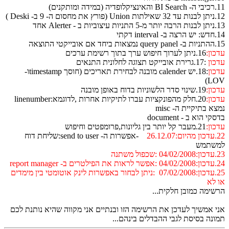
ידה ומותקנים)
 ה- 9 ב- Deski )
 - Alerter אחד
int דקתי
ובייקטי התוצאה
כון:
16.ניתן לערוך חיפוש ערך בתוך רשימת ערכים
כון
:17.גרירת אובייקט תצוגה לחלונית התנאים
כון
:18.יש calender מובנה לבחירת תאריכים (חוסך timestampו-
LO
כון:
19.שינוי סדר הלשוניות בדוח באופן מובנה
כון:
20.חלק מהפונקציות עברו לתיקיות אחרות ,לדוגמא:linenumber
א בתיקיית ה- misc
קי הוא ב - document
כון:
21.מעבר קל יותר בין גליונות,פרומפטים וחיפוש
26.12
-אפשרות ה- send to user:שליחת דוח
שתמש
ול משתנה
 report manager
25.עדכון:07/02/2008 :ניתן לבחור באפשרות לינק אוטומטי בין מימדים
 לא
שימה כמובן חלקית...
י אמשיך לעדכן את הרשימה הזו ובנתיים אני מקווה שהיא נותנת לכם
ונה בסיסת לגבי ההבדלים בינהם...