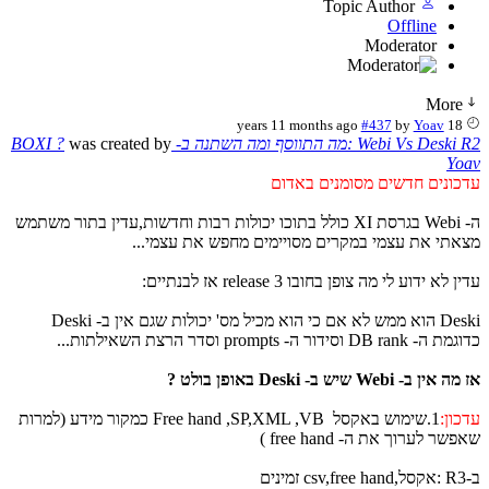
Topic Author
Offline
Moderator
More
#437
by
Yoav
18 years 11 months ago
Webi Vs Des :מה התווסף ומה השתנה ב- BOXI ?
was created by
Yo
כונים חדשים מסומנים באדום
ה- Webi בגרסת XI כולל בתוכו יכולות רבות וחדשות,עדין בתור משתמש
אתי את עצמי במקרים מסויימים מחפש את עצמי...
 לא ידוע לי מה צופן בחובו release 3 אז לבנתיים:
Deski הוא ממש לא אם כי הוא מכיל מס' יכולות שגם אין ב- Deski
DB ran וסידור ה- prompts וסדר הרצת השאילתות...
ין ב- Webi שיש ב- Deski באופן בולט ?
כון:
1.שימוש באקסל Free hand ,SP,XML ,VB כמקור מידע (למרות
שר לערוך את ה- free hand )
ים