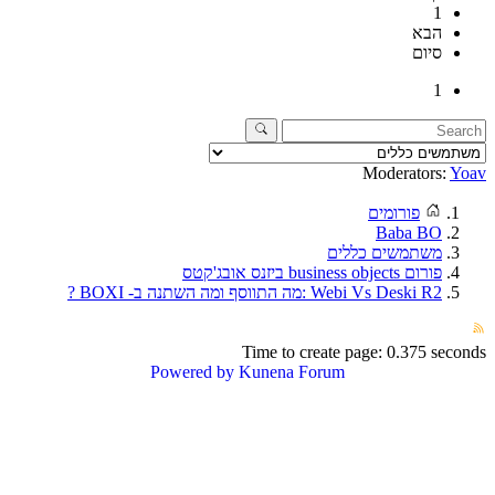
1
הבא
סיום
1
Moderators:
Yo
פורומים
Baba BO
משתמשים כללים
פורום business objects ביזנס אובג'קטס
Webi Vs Deski R2 :מה התווסף ומה השתנה ב- BOXI ?
Time to create page: 0.375 secon
Powered by
Kunena Forum