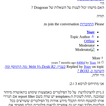
 מישהו יכול לענות על השאלות של Dragoran ?
דה
Plea
התחברות
to join the conversation.
Yoav
Topic Author
Offline
Moderator
More
#4964
by
Yoav
16 years 7 months ago
on top
Yoav
Replied by
בעניין: Webi Vs Deski R2 :מה התווסף ומה
נה ב- BOXI ?
 יוליה,
 מתייחס לגרסא 3 ו-2:
.ניתן להציג/לדעת על כל הפילטרים באמצעות שימוש בתא/שדה מיוחד
שמובנה ,תחת לשונית ה-templates יש שדה בשם report filter אם תגררי
תו למשטח הדוח תקבלי מידע אודות כל הפילטרים ששורצים בכל
ליונות,מלבד זאת יש גם אופצייה לראות פילטרים בגליון ספציפי אם