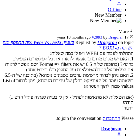
Offline
New Member
More
#2893
by
Dragoran
17 years 10 months ago
on top
Dragoran
Replied by
בעניין: Webi Vs Deski :מה התווסף ומה
נה ב- BOXI ?
תי לעבוד עם WEBI ויש לי כמה שאלות:
. האם יש מקום מרוכז בו אפשר לראות את כל הפילטרים הפעילים
בחוצץ? (בתוכנה של ה-6.5 יש את Format => filters ושם אפשר לראות
 הפלטר על הטבלה/טבלאות ועל החוצץ כולו במבט אחד)
2. האם ניתן לבחור מרשימת ערכים כשבונים נוסחא? (בתוכנה של ה-6.5
כשאתה עומד על האובייקט בחלון של עריכת הנוסחא, ניתן לבחור List of
מזין לתוך הנוסחא)
ם השאלות לא מתאימות לפתיל - אין לי בעייה לפתוח פתיל חדש...)
דה!
גורן
Plea
התחברות
to join the conversation.
Dragoran