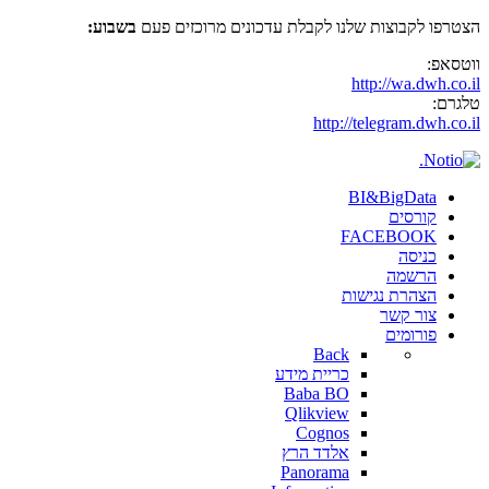
טרפו לקבוצות שלנו לקבלת עדכונים מרוכזים פעם
בשבוע:
טסאפ:
http://wa.dwh.co.
גרם:
http://telegram.dwh.co.
BI&BigData
קורסים
FACEBOOK
כניסה
הרשמה
הצהרת נגישות
צור קשר
פורומים
Back
כריית מידע
Baba BO
Qlikview
Cognos
אלדד הרץ
Panorama