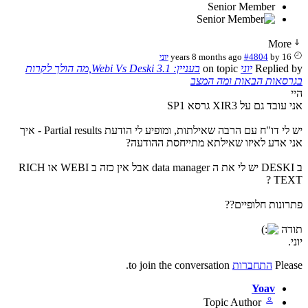
Senior Member
More
16 years 8 months ago
by
#4804
יוני
Replied by
יוני
on topic
בעניין: Webi Vs Deski 3.1,מה הולך לקרות
בגרסאות הבאות ומה המצב
היי
אני עובד גם על XIR3 גרסא SP1
יש לי דו"ח עם הרבה שאילתות, ומופיע לי הודעת Partial results - איך
אני אדע לאיזו שאילתא מתייחסת ההודעה?
ב DESKI יש לי את ה data manager אבל אין כזה ב WEBI או RICH
TEXT ?
פתרונות חלופיים??
תודה
יוני.
Please
התחברות
to join the conversation.
Yoav
Topic Author