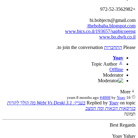
+972-52-3562982
bi.bobjects@gmail.com
thebobaba.blogspot.com/
www.bics.co.il/193657/sapbicoeeng
www.bo.dwh.co.il
Please
התחברות
to join the conversation.
Yoav
Topic Author
Offline
Moderator
More
#4808
by
Yoav
16 years 8 months ago
on topic
Yoav
Replied by
בעניין: Webi Vs Deski 3.1,מה הולך לקרות
בגרסאות הבאות ומה המצב
תמונה
Best Regards
Yoav Yahav