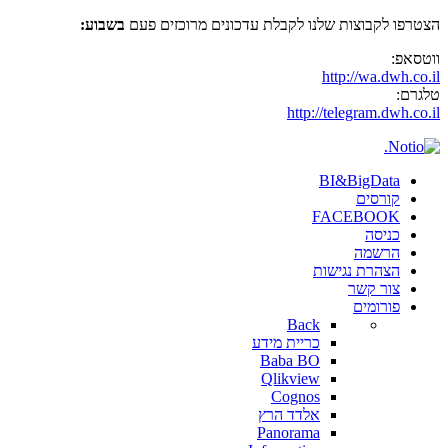
הצטרפו לקבוצות שלנו לקבלת עדכונים מרוכזים פעם
בשבוע:
ווטסאפ:
http://wa.dwh.co.il
טלגרם:
http://telegram.dwh.co.il
BI&BigData
קורסים
FACEBOOK
כניסה
הרשמה
הצהרת נגישות
צור קשר
פורומים
Back
כריית מידע
Baba BO
Qlikview
Cognos
אלדד הרץ
Panorama