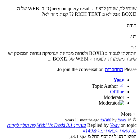
שמתי לב, שניתן לבצע "Query on query results" ב WEBI של ה
BOXI3 אבל לא ב RICH TEXT ?? קצת מוזר לא?
תודה
יוני.
נ.ב
התחלתי לעבוד ב BOXI3 ולפחות מבחינת הגרפיקה ונוחות הממשק יש
שיפור משמעותי לעומת ה WEBI של BOXI2 ...
Please
התחברות
to join the conversation.
Yoav
Topic Author
Offline
Moderator
More
#4360
by
Yoav
16 years 11 months ago
on topic
Yoav
Replied by
בעניין: Webi Vs Deski 3.1,מה הולך לקרות
בגרסאות הבאות ומה &#149
הפיצ'ר הנ"ל יתווסף החל מ r3.1 sp2,