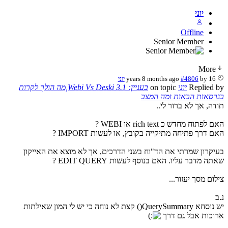
יוני
Offline
Senior Member
More
16 years 8 months ago
by
#4806
יוני
Replied by
יוני
on topic
בעניין: Webi Vs Deski 3.1,מה הולך לקרות
בגרסאות הבאות ומה המצב
תודה, אך לא ברור לי..
האם לפתוח מחדש כ rich text או WEBI ?
האם דרך פתיחה מתיקייה בקובץ, או לעשות IMPORT ?
בעיקרון שמרתי את הד"וח בשני הדרכים, אך לא מוצא את האייקון
שאתה מדבר עליו. האם בנוסף לעשות EDIT QUERY ?
צילום מסך יעזור...
נ.ב
יש נוסחא QuerySummary() קצת לא נוחה כי יש לי המון שאילתות
ארוכות אבל גם דרך