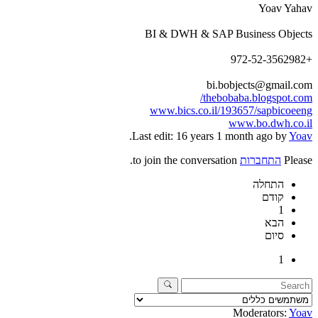
Yoav Yahav
BI & DWH & SAP Business Objects
+972-52-3562982
bi.bobjects@gmail.com
thebobaba.blogspot.com/
www.bics.co.il/193657/sapbicoeeng
www.bo.dwh.co.il
.
Last edit: 16 years 1 month ago by
Yoav
Please
התחברות
to join the conversation.
התחלה
קודם
1
הבא
סיום
1
Moderators:
Yoav