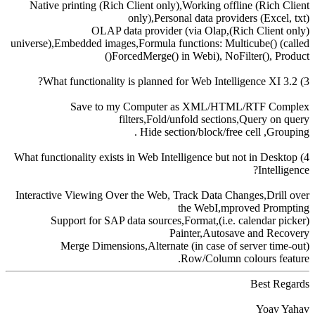
Native printing (Rich Client only),Working offline (Rich Client
only),Personal data providers (Excel, txt)
(Rich Client only),OLAP data provider (via Olap
universe),Embedded images,Formula functions: Multicube() (called
ForcedMerge() in Webi), NoFilter(), Product()
3) What functionality is planned for Web Intelligence XI 3.2?
Save to my Computer as XML/HTML/RTF Complex
filters,Fold/unfold sections,Query on query
Hide section/block/free cell ,Grouping .
4) What functionality exists in Web Intelligence but not in Desktop
Intelligence?
Interactive Viewing Over the Web, Track Data Changes,Drill over
the WebI,mproved Prompting
(i.e. calendar picker),Support for SAP data sources,Format
Painter,Autosave and Recovery
(in case of server time-out) Merge Dimensions,Alternate
Row/Column colours feature.
Best Regards
Yoav Yahav