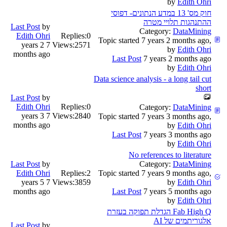
by
Edith Ohri
חוק מס' 13 במדע הנתונים- דפוסי
ההתנהגות תלויי מטרה
Last Post
by
Category:
DataMining
Edith Ohri
Replies:
0
Topic started 7 years 2 months ago,
7 years 2
Views:
2571
by
Edith Ohri
months ago
Last Post
7 years 2 months ago
by
Edith Ohri
Data science analysis - a long tail cut
short
Last Post
by
Edith Ohri
Replies:
0
Category:
DataMining
7 years 3
Views:
2840
Topic started 7 years 3 months ago,
months ago
by
Edith Ohri
Last Post
7 years 3 months ago
by
Edith Ohri
No references to literature
Last Post
by
Category:
DataMining
Edith Ohri
Replies:
2
Topic started 7 years 9 months ago,
7 years 5
Views:
3859
by
Edith Ohri
months ago
Last Post
7 years 5 months ago
by
Edith Ohri
Fab High Q הגדלת תפוקה בעזרת
אלגוריתמים של AI
Last Post
by