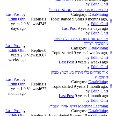
by
Edith Ohri
כל כמה זמן צריך לעדכן נוסחאות חיזוי?
Last Post
by
Category:
DataMining
Edith Ohri
Replies:
1
Topic started 9 years 9 months ago,
9 years 2
Views:
4745
by
Edith Ohri
days ago
Last Post
9 years 2 days ago
by
Edith Ohri
מדע הנתונים פותח את הדלת לשתי
מהפיכות רצויות
Last Post
by
Category:
DataMining
Edith Ohri
Replies:
0
Topic started 9 years 2 weeks ago,
9 years 2
Views:
3607
by
Edith Ohri
weeks ago
Last Post
9 years 2 weeks ago
by
Edith Ohri
איך מודדים כלי ניתוח ביג דטה? מבחן
התוצאה
Last Post
by
Category:
DataMining
Edith Ohri
Replies:
1
Topic started 9 years 1 month ago,
9 years 1
Views:
4677
by
Edith Ohri
month ago
Last Post
9 years 1 month ago
by
Edith Ohri
Machine Learning רודף אחרי הזנב*?
Last Post
by
Category:
DataMining
Edith Ohri
Replies:
2
Topic started 9 years 10 months ago,