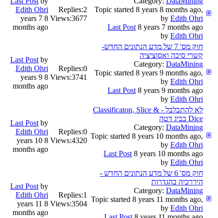
Last Post
by
Category:
DataMining
Edith Ohri
Replies:
2
Topic started 8 years 8 months ago,
8 years 7
Views:
3677
by
Edith Ohri
months ago
Last Post
8 years 7 months ago
by
Edith Ohri
חוק מס' 7 של מדע הנתונים החדש-
קשרי סיבה ואסוציציה
Last Post
by
Category:
DataMining
Edith Ohri
Replies:
0
Topic started 8 years 9 months ago,
8 years 9
Views:
3741
by
Edith Ohri
months ago
Last Post
8 years 9 months ago
by
Edith Ohri
לא להתבלבל - Classificaton, Slice &
Dice בביג דטה
Last Post
by
Category:
DataMining
Edith Ohri
Replies:
0
Topic started 8 years 10 months ago,
8 years 10
Views:
4320
by
Edith Ohri
months ago
Last Post
8 years 10 months ago
by
Edith Ohri
חוק מס' 6 של מדע הנתונים החדש -
היררכיה בהגדרות
Last Post
by
Category:
DataMining
Edith Ohri
Replies:
1
Topic started 8 years 11 months ago,
8 years 11
Views:
3504
by
Edith Ohri
months ago
Last Post
8 years 11 months ago