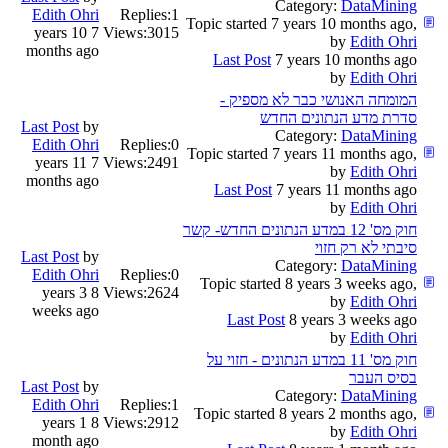
Category:
DataMining
Edith Ohri
Replies:
1
Topic started 7 years 10 months ago,
7 years 10
Views:
3015
by
Edith Ohri
months ago
Last Post
7 years 10 months ago
by
Edith Ohri
המומחה האנושי כבר לא מספיק -
סדרת מדע הנתונים החדש
Last Post
by
Category:
DataMining
Edith Ohri
Replies:
0
Topic started 7 years 11 months ago,
7 years 11
Views:
2491
by
Edith Ohri
months ago
Last Post
7 years 11 months ago
by
Edith Ohri
חוק מס' 12 במדע הנתונים החדש- קשר
סיבתי לא רק חזוי
Last Post
by
Category:
DataMining
Edith Ohri
Replies:
0
Topic started 8 years 3 weeks ago,
8 years 3
Views:
2624
by
Edith Ohri
weeks ago
Last Post
8 years 3 weeks ago
by
Edith Ohri
חוק מס' 11 במדע הנתונים - חזוי על
בסיס העבר
Last Post
by
Category:
DataMining
Edith Ohri
Replies:
1
Topic started 8 years 2 months ago,
8 years 1
Views:
2912
by
Edith Ohri
month ago