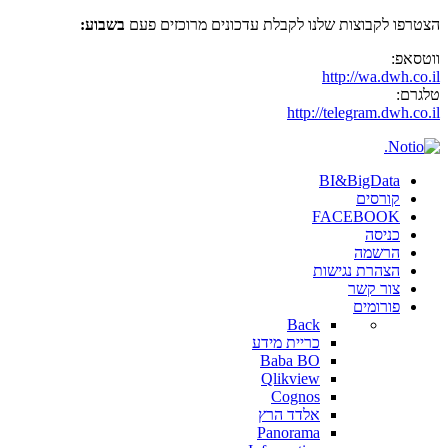
הצטרפו לקבוצות שלנו לקבלת עדכונים מרוכזים פעם
בשבוע:
ווטסאפ:
http://wa.dwh.co.il
טלגרם:
http://telegram.dwh.co.il
BI&BigData
קורסים
FACEBOOK
כניסה
הרשמה
הצהרת נגישות
צור קשר
פורומים
Back
כריית מידע
Baba BO
Qlikview
Cognos
אלדד הרץ
Panorama