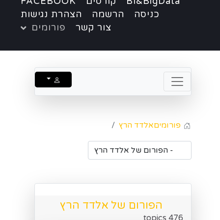
BI&BigData
קורסים
FACEBOOK
כניסה
הרשמה
הצהרת נגישות
צור קשר
פורומים
פורומים
אלדד הרץ
הפורום של אלדד הרץ
476 topics