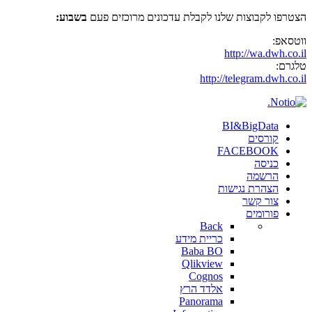
הצטרפו לקבוצות שלנו לקבלת עדכונים מרוכזים פעם
בשבוע:
ווטסאפ:
http://wa.dwh.co.il
טלגרם:
http://telegram.dwh.co.il
BI&BigData
קורסים
FACEBOOK
כניסה
הרשמה
הצהרת נגישות
צור קשר
פורומים
Back
כריית מידע
Baba BO
Qlikview
Cognos
אלדד הרץ
Panorama