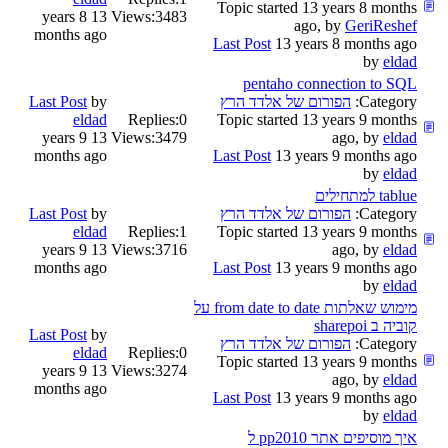
Topic started 13 years 8 months
13 years 8
Views:
3483
ago, by
GeriReshef
months ago
Last Post
13 years 8 months ago
by
eldad
pentaho connection to SQL
Category:
הפורום של אלדד הרץ
by
Last Post
eldad
Replies:
0
Topic started 13 years 9 months
13 years 9
Views:
3479
ago, by
eldad
months ago
Last Post
13 years 9 months ago
by
eldad
tablue למתחילים
Category:
הפורום של אלדד הרץ
by
Last Post
eldad
Replies:
1
Topic started 13 years 9 months
13 years 9
Views:
3716
ago, by
eldad
months ago
Last Post
13 years 9 months ago
by
eldad
מימוש שאלתות from date to date על
קוביה ב sharepoi
Last Post
by
Category:
הפורום של אלדד הרץ
eldad
Replies:
0
Topic started 13 years 9 months
13 years 9
Views:
3274
ago, by
eldad
months ago
Last Post
13 years 9 months ago
by
eldad
איך מוסיפים אתר pp2010 ל