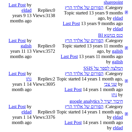
sharepoint
Last Post
by
Category:
הפורום של אלדד הרץ
eldad
Replies:
0
Topic started 13 years 9 months
13 years 9
Views:
3138
ago, by
eldad
months ago
Last Post
13 years 9 months ago
by
eldad
כנס בנושא BI
Category:
הפורום של אלדד הרץ
by
Last Post
galish
Replies:
0
Topic started 13 years 11 months
13 years 11
Views:
3572
ago, by
galish
months ago
Last Post
13 years 11 months ago
by
galish
המלצה לספר על SSIS
Category:
הפורום של אלדד הרץ
by
Last Post
Topic started 14 years 1 month ago,
2
Replies:
נתן
by
שני צבי
3695
Views:
14 years 1
month ago
Last Post
14 years 1 month ago
by
נתן
חיבור ישיר ל google analytics
Category:
הפורום של אלדד הרץ
by
Last Post
eldad
Replies:
0
Topic started 14 years 1 month ago,
14 years 1
Views:
3376
by
eldad
month ago
Last Post
14 years 1 month ago
by
eldad