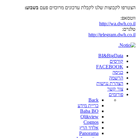
הצטרפו לקבוצות שלנו לקבלת עדכונים מרוכזים פעם
בשבוע:
ווטסאפ:
http://wa.dwh.co.il
טלגרם:
http://telegram.dwh.co.il
BI&BigData
קורסים
FACEBOOK
כניסה
הרשמה
הצהרת נגישות
צור קשר
פורומים
Back
כריית מידע
Baba BO
Qlikview
Cognos
אלדד הרץ
Panorama