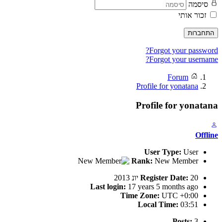
סיסמה
זכור אותי
התחברות
Forgot your password?
Forgot your username?
Forum
Profile for yonatana
Profile for yonatana
Offline
User Type:
User
Rank:
New Member
20 יונ 2013
Register Date:
Last login:
17 years 5 months ago
Time Zone:
UTC +0:00
Local Time:
03:51
Posts:
3