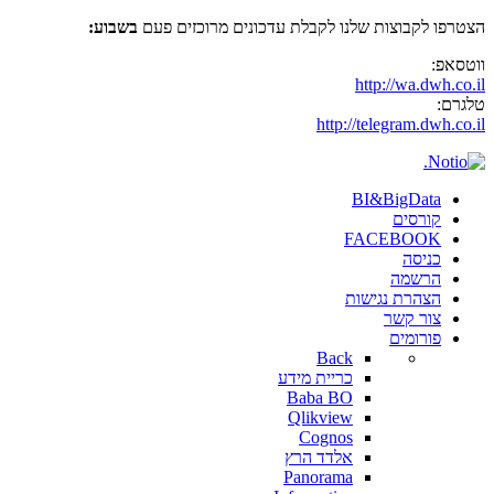
הצטרפו לקבוצות שלנו לקבלת עדכונים מרוכזים פעם
בשבוע:
ווטסאפ:
http://wa.dwh.co.il
טלגרם:
http://telegram.dwh.co.il
BI&BigData
קורסים
FACEBOOK
כניסה
הרשמה
הצהרת נגישות
צור קשר
פורומים
Back
כריית מידע
Baba BO
Qlikview
Cognos
אלדד הרץ
Panorama