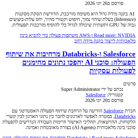
פורסם ב26 יוני 2026
AI בקנה מידה גדול היא משימה מורכבת, הדורשת הסקת מסקנות
(Inference) בעלת שיהוי נמוך, חיפוש וקטורי מהיר, יחס עלות-ביצועים
גבוה של GPU ותשתית שיכולה לגדול בלי להוסיף מורכבות תפעולית.
Read more: NVIDIA ו-AWS משתפות פעולה כדי להביא בינה
מלאכותית לייצור בקנה מידה רחב
Salesforce ו-Databricks מרחיבות את שיתוף
הפעולה: סוכני AI יהפכו נתונים מהימנים
לפעולות עסקיות
פרטים
נכתב על ידי
Super Administrator
קטגוריה:
Salesforce
פורסם ב20 יוני 2026
חברת
Salesforce
הודיעה על הרחבת שיתוף הפעולה האסטרטגי עם
Databricks
, במטרה לאפשר לארגונים לחבר בין נתוני הארגון לבין קשרי
הלקוחות, ההרשאות, תהליכי האישור וזרימות העבודה הנדרשים להפעלת
סוכני בינה מלאכותית (AI Agents) בצורה מאובטחת ואמינה.
Read more: Salesforce ו-Databricks מרחיבות את שיתוף הפעולה: סוכני