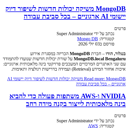
MongoDB משיקה יכולות חדשות לשיפור דיוק
יישומי AI ארגוניים – בכל סביבת עבודה
פרטים
נכתב על ידי
Super Administrator
קטגוריה:
Mongo DB
פורסם ב03 יולי 2026
בנגלור, הודו
– חברת
MongoDB
הכריזה במסגרת אירוע
MongoDB.local Bengaluru
על שורת יכולות חדשות שנועדו להתמודד
עם שני האתגרים המרכזיים המעכבים פרויקטי בינה מלאכותית ארגוניים:
איכות אחזור המידע (Retrieval) ועמידה בדרישות רגולציה ותאימות.
Read more: MongoDB משיקה יכולות חדשות לשיפור דיוק יישומי AI
ארגוניים – בכל סביבת עבודה
NVIDIA ו-AWS משתפות פעולה כדי להביא
בינה מלאכותית לייצור בקנה מידה רחב
פרטים
נכתב על ידי
Super Administrator
קטגוריה:
AWS