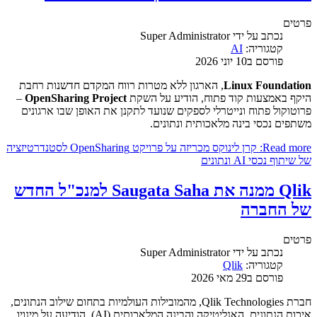
פרטים
נכתב על ידי
Super Administrator
קטגוריה:
AI
פורסם ב10 יוני 2026
Linux Foundation
, הארגון ללא מטרות רווח המקדם חדשנות רחבת
היקף באמצעות קוד פתוח, הודיע על השקת
OpenSharing Project
–
פרוטוקול פתוח ונייטרלי לספקים שנועד לתקנן את האופן שבו ארגונים
משתפים נכסי בינה מלאכותית ונתונים.
Read more: קרן לינוקס מכריזה על פרויקט OpenSharing לסטנדרטיזציה
של שיתוף נכסי AI ונתונים
Qlik ממנה את Saugata Saha למנכ"ל החדש
של החברה
פרטים
נכתב על ידי
Super Administrator
קטגוריה:
Qlik
פורסם ב29 מאי 2026
חברת Qlik Technologies, מהמובילות העולמיות בתחום שילוב הנתונים,
איכות הנתונים, האנליטיקה והבינה המלאכותית (AI), הודיעה על מינויו