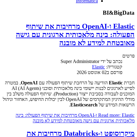
Informatica
BI&BigData
Elastic ו-OpenAI מרחיבות את שיתוף
הפעולה: בינה מלאכותית ארגונית עם גישה
מאובטחת למידע לא מובנה
פרטים
נכתב על ידי
Super Administrator
קטגוריה:
Elastic
פורסם ב02 אוגוסט 2026
חברת
Elastic
הודיעה על הרחבת שיתוף הפעולה עם
OpenAI
, במטרה
לסייע לארגונים לבנות יישומי בינה מלאכותית וסוכני AI (AI Agents)
המוכנים לעבודה בסביבת ייצור (Production). שיתוף הפעולה משלב בין
מודלי ההיגיון המתקדמים של OpenAI לבין יכולות החיפוש, האחזור וניהול
הרשאות המידע של
Elasticsearch
.
Read more: Elastic ו-OpenAI מרחיבות את שיתוף הפעולה: בינה
מלאכותית ארגונית עם גישה מאובטחת למידע לא מובנה
מיקרוסופט ו-Databricks מרחיבות את