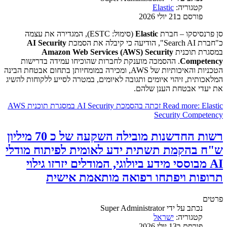
קטגוריה:
Elastic
פורסם ב21 יולי 2026
סן פרנסיסקו – חברת
Elastic
(סימול: ESTC), המגדירה את עצמה
כ"חברת Search AI", הודיעה כי קיבלה את הסמכת
AI Security
במסגרת תוכנית
Amazon Web Services (AWS) Security
Competency
. ההסמכה מוענקת לחברות שהוכיחו עמידה בדרישות
הטכניות והאיכותיות של AWS, ומכירה במומחיותן בתחום אבטחת הבינה
המלאכותית, זיהוי איומים ותגובה לאיומים, במטרה לסייע ללקוחות להשיג
את יעדי אבטחת הענן שלהם.
Read more: Elastic זכתה בהסמכת AI Security במסגרת תוכנית AWS
Security Competency
רשות החדשנות מובילה השקעה של כ 70 מיליון
ש"ח בהקמת תשתית ידע לאומית לפיתוח מודלי
AI מבוססי מידע ביולוגי, המודלים יזרזו גילוי
תרופות ויפתחו רפואה מותאמת אישית
פרטים
נכתב על ידי
Super Administrator
קטגוריה:
ישראל
פורסם ב13 יולי 2026