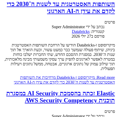
השותפות האסטרטגית עד לשנות ה־2030 כדי
לקדם את עידן ה-AI הארגוני
פרטים
נכתב על ידי
Super Administrator
קטגוריה:
Databricks
פורסם ב27 יולי 2026
מיקרוסופט ו-Databricks הודיעו על הרחבת השותפות האסטרטגית
ביניהן, שיתוף פעולה שנמשך כבר כמעט עשור, וכעת הוארך אל תוך
שנות ה־2030. במסגרת ההסכם החדש, שתי החברות ישלבו כוחות
במטרה לאפשר לארגונים להפיק ערך עסקי משמעותי מבינה מלאכותית,
תוך שילוב עמוק של נתונים ארגוניים, אבטחה, ממשל נתונים ויעילות
תפעולית.
Read more: מיקרוסופט ו-Databricks מרחיבות את השותפות
האסטרטגית עד לשנות ה־2030 כדי לקדם את עידן ה-AI הארגוני
Elastic זכתה בהסמכת AI Security במסגרת
תוכנית AWS Security Competency
פרטים
נכתב על ידי
Super Administrator