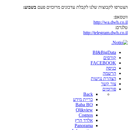
הצטרפו לקבוצות שלנו לקבלת עדכונים מרוכזים פעם
בשבוע:
ווטסאפ:
http://wa.dwh.co.il
טלגרם:
http://telegram.dwh.co.il
BI&BigData
קורסים
FACEBOOK
כניסה
הרשמה
הצהרת נגישות
צור קשר
פורומים
Back
כריית מידע
Baba BO
Qlikview
Cognos
אלדד הרץ
Panorama