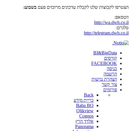
הצטרפו לקבוצות שלנו לקבלת עדכונים מרוכזים פעם
בשבוע:
ווטסאפ:
http://wa.dwh.co.il
טלגרם:
http://telegram.dwh.co.il
BI&BigData
קורסים
FACEBOOK
כניסה
הרשמה
הצהרת נגישות
צור קשר
פורומים
Back
כריית מידע
Baba BO
Qlikview
Cognos
אלדד הרץ
Panorama