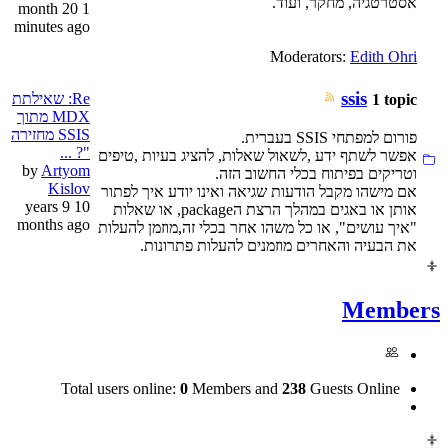
אסטרטגיה, מחקר, ועוד.
1 month 20
minutes ago
Moderators:
Edith Ohri
ssis
Re: שאילתת
1 topic
MDX מתוך
SSIS מחזירה
פורום למפתחי SSIS בעברית.
"? ...
אפשר לשתף ידע ,לשאול שאלות, להציג בעיות ,טיפים
by
Artyom
וטריקים בפיתוח בכלי החשוב הזה.
Kislov
אם מישהו מקבל הודעות שגיאה ואינו יודע איך לפתור
10 years 9
אותן או באגים במהלך הרצת הpackage, או שאלות
months ago
"איך עושים", או כל משהו אחר בכלי זה,מוזמן להעלות
את הבעיה והאחרים מוזמנים להעלות פתרונות.
Members
Total users online:
0
Members and
238
Guests Online