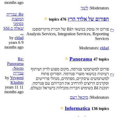
months ago
Moderators:
לינוּר
Re: עברית
הפורום של אלדד הרץ
המוצגת
476 topics
כסימני
שאלה ב-SSI
פורום זה עוסק בנושאי הBI של חברת מיקרוסופט:
...
Analysis Services, Integration Services, Reporting
by
eldad
Services
9 years 6
months ago
Moderators:
eldad
Panorama
Re:
47 topics
Panorama
Necto-
פורום למשתמשי פנורמה, מקום מפגש לדיון ושיתוף
עברית
רעיונות בנושאי מוצרי פנורמה. הפורום פתוח
by
Yevgeni
למשתמשים עיסקיים, מפתחים, מנהלי פרוייטים
Klushin
וסקרנים הרוצים להרחיב את הכרותם עם פנורמה.
11 years 11
תוכנת BI בשימוש חברות מובילות בישראל ובעולם.
months ago
Moderators:
מיכאל רעם
Informatica
136 topics