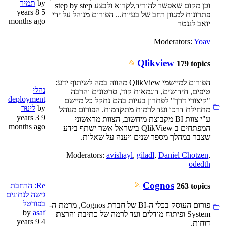
by
תמיר
וכן מקום שאפשר להוריד,לקרוא ולבצע step by step
5 years 8
פתרונות למגוון רחב של בעיות... הפורום מנוהל על ידי
months ago
יואב לננטר
Moderators:
Yoav
Qlikview
179 topics
הפורום למיישמי QlikView מהווה במה לשיתוף ידע:
נהלי
טיפים, חידושים, דוגמאות קוד, סרטונים והרבה
deployment
"קיצורי דרך" לפתרון בעיות בהם נתקל כל מיישם
by
לינוּר
מתחילת דרכו ועד לרמות מתקדמות. הפורום מנוהל
9 years 3
ע"י צוות BI מקבוצת מיחשוב, הצוות מראשוני
months ago
המפתחים ב QlikView בישראל אשר ישתף בידע
שצבר במהלך מספר שנים ויענה על שאלות.
Moderators:
avishayl
,
giladl
,
Daniel Chotzen
,
odedth
Cognos
Re: הרחבת
263 topics
גישה לנתונים
בפורטל
פורום העוסק בכלי ה-BI של חברת Cognos, מרמת ה-
by
asaf
System ופיתוח מודלים ועד לרמה של כתיבת והרצת
4 years 9
דוחות.