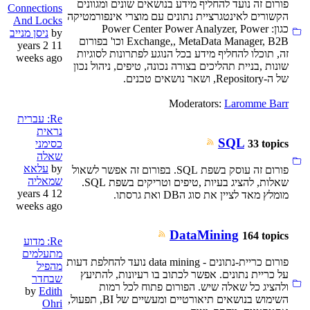
פורום זה נועד להחליף מידע בנושאים שונים ומגוונים
Connections
הקשורים לאינטגרציית נתונים עם מוצרי אינפורמטיקה
And Locks
כגון: Power Center Power Analyzer, Power
by
Exchange,, MetaData Manager, B2B וכו' בפורום
11 years 2
זה, תוכלו להחליף מידע בכל הנוגע לפתרונות לסוגיות
weeks ago
שונות ,בניית תהליכים בצורה נכונה, טיפים, ניהול נכון
של ה-Repository, ושאר נושאים טכנים.
Moderators:
Laromme Barr
Re: עברית
נראית
SQL
כסימני
33 topics
שאלה
by
עלאא
פורום זה עוסק בשפת SQL. בפורום זה אפשר לשאול
שמאליה
שאלות, להציג בעיות ,טיפים וטריקים בשפת SQL.
12 years 4
מומלץ מאד לציין את סוג הDB ואת גרסתו.
weeks ago
DataMining
164 topics
Re: מדוע
מתעלמים
פורום כריית-נתונים - data mining נועד להחלפת דעות
מהפיל
על כריית נתונים. אפשר לכתוב בו רעיונות, להתיעץ
שבחדר
ולהציג כל שאלה שיש. הפורום פתוח לכל רמות
by
Edith
השימוש בנושאים תיאורטיים ומעשיים של BI, תפעול,
Ohri